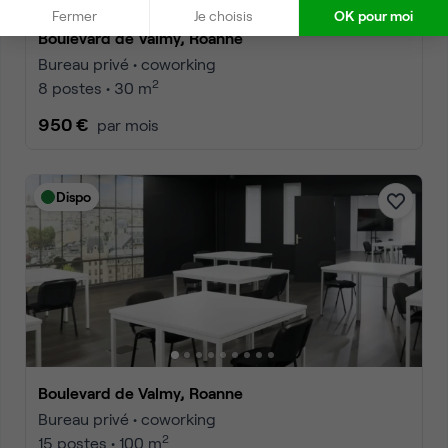
Fermer
Je choisis
OK pour moi
Boulevard de Valmy, Roanne
Bureau privé • coworking
2
8 postes • 30 m
950 €
par mois
Dispo
Boulevard de Valmy, Roanne
Bureau privé • coworking
2
15 postes • 100 m