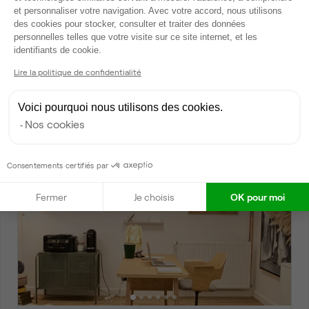
et personnaliser votre navigation. Avec votre accord, nous utilisons
des cookies pour stocker, consulter et traiter des données
personnelles telles que votre visite sur ce site internet, et les
Axeptio consent
identifiants de cookie.
Lire la politique de confidentialité
Rue des Alliés, Saint-Étienne
Bureau privé • coworking
Voici pourquoi nous utilisons des cookies.
2
3 postes • 10 m
Nos cookies
425 €
par mois
Consentements certifiés par
Dispo
Fermer
Je choisis
OK pour moi