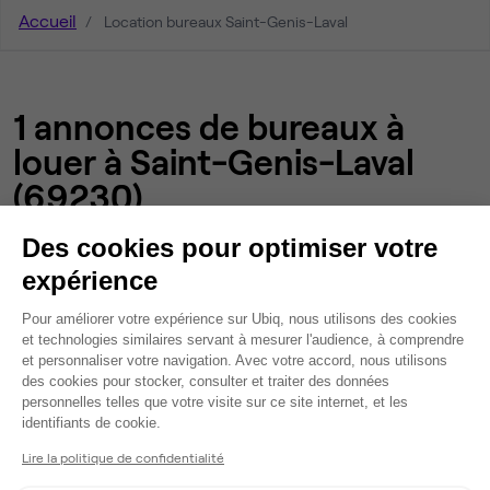
Accueil
Location bureaux Saint-Genis-Laval
1 annonces de bureaux à
louer à Saint-Genis-Laval
(69230)
Des cookies pour optimiser votre
Nos autres annonces de bureaux et
expérience
d'espaces de coworking à Saint-Genis-
Plateforme de Gestion du Consentem
Pour améliorer votre expérience sur Ubiq, nous utilisons des cookies
et technologies similaires servant à mesurer l'audience, à comprendre
Laval
et personnaliser votre navigation. Avec votre accord, nous utilisons
des cookies pour stocker, consulter et traiter des données
personnelles telles que votre visite sur ce site internet, et les
NOS BUREAUX À LOUER DANS LE DÉPARTEMENT RHÔNE
Axeptio consent
identifiants de cookie.
Lire la politique de confidentialité
Bureaux à louer à
Charbonnières-les-Bains