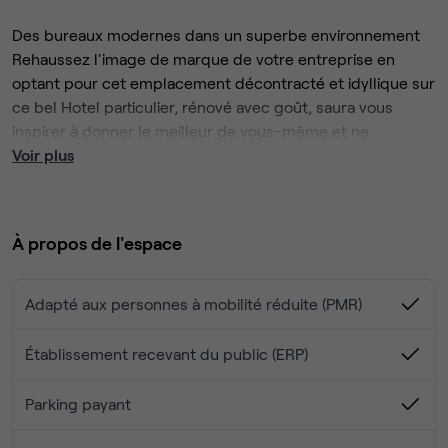
Des bureaux modernes dans un superbe environnement
Rehaussez l'image de marque de votre entreprise en
optant pour cet emplacement décontracté et idyllique sur
ce bel Hotel particulier, rénové avec goût, saura vous
inspirer à donner le meilleur de vous-même et ne
manquera pas d'impressionner vos clients.
Voir plus
Savourez le travail dans un cadre moderne au mobilier
haut de gamme et aux vues splendides sur les espaces
verts environnants.
À propos de l'espace
Regagnez aisément votre lieu de travail grâce à la
proximité du ring principal et à la gare de TGV voisine.
Enfin, sortez vous détendre avec vos invités dans l'un des
Adapté aux personnes à mobilité réduite (PMR)
restaurants et cafés populaires de ce quartier historique.
Établissement recevant du public (ERP)
Parking payant