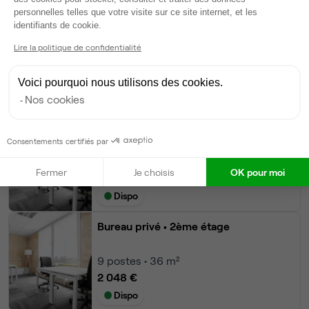
Autres bureaux de cet espace :
personnelles telles que votre visite sur ce site internet, et les
Axeptio consent
identifiants de cookie.
Bureau privé
• 1er étage
Lire la politique de confidentialité
15
postes • 60 m²
3 413 €
Voici pourquoi nous utilisons des cookies.
Dispo
Nos cookies
Bureau privé
• 1er étage
Consentements certifiés par
9
postes • 36 m²
Fermer
Je choisis
OK pour moi
2 048 €
Dispo
Bureau privé
• 2ème étage
9
postes • 36 m²
2 048 €
Dispo