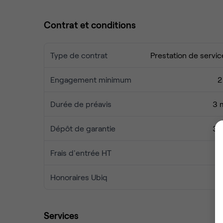
Contrat et conditions
Type de contrat
Prestation de servic
Engagement minimum
2
Durée de préavis
3 
Dépôt de garantie
3 
Frais d'entrée HT
Honoraires Ubiq
Services