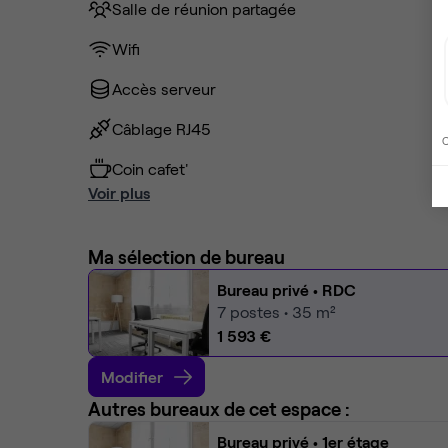
Salle de réunion partagée
Wifi
Accès serveur
Câblage RJ45
C
Coin cafet'
Voir plus
Ma sélection de bureau
Bureau privé
• RDC
7
postes • 35 m²
1 593 €
Modifier
Autres bureaux de cet espace :
Bureau privé
• 1er étage