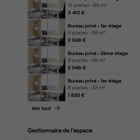
15
postes • 60 m²
3 413 €
Bureau privé
• 1er étage
9
postes • 36 m²
2 048 €
Bureau privé
• 2ème étage
9
postes • 36 m²
2 048 €
Bureau privé
• 1er étage
8
postes • 32 m²
1 820 €
Voir tout
Gestionnaire de l'espace