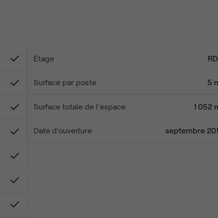
l'un des restaurants et cafés populaires de ce quartier historiq
Étage
R
Surface par poste
5 
Surface totale de l'espace
1 052 
Date d'ouverture
septembre 20