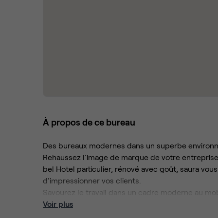
À propos de ce bureau
Des bureaux modernes dans un superbe environ
Rehaussez l'image de marque de votre entreprise
bel Hotel particulier, rénové avec goût, saura vo
d'impressionner vos clients.
Savourez le travail dans un cadre moderne au mo
verts environnants.
Voir plus
Regagnez aisément votre lieu de travail grâce à la 