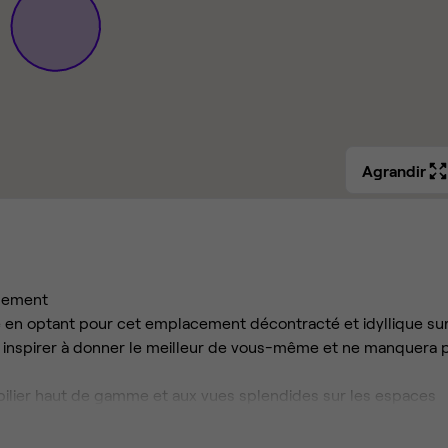
Agrandir
nement
 en optant pour cet emplacement décontracté et idyllique su
us inspirer à donner le meilleur de vous-même et ne manquera 
bilier haut de gamme et aux vues splendides sur les espaces
proximité du ring principal et à la gare de TGV voisine.