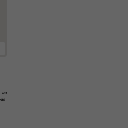
r ce
pas