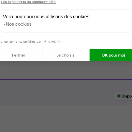
Lire la politique de confidentialité
Climatisation
Espace d'attente
Voici pourquoi nous utilisons des cookies.
Nos cookies
Espace détente
Ménage
onsentements certifiés par
Tables / chaises
Fermer
Je choisis
OK pour moi
Dispo