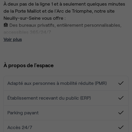
À deux pas de la ligne 1 et à seulement quelques minutes
de la Porte Maillot et de l'Arc de Triomphe, notre site
Neuilly-sur-Seine vous offre :
🏣 Des bureaux privatifs, entièrement personnalisables,
accessibles 365/24/7
🪑 Un mobilier ergonomique
Voir plus
📅 Des salles de réunion équipées
🖥️ Des espaces de coworking pour vos collaborateurs
🍽️ Un bar et une offre de restauration responsable
À propos de l'espace
🍵 Des tisaneries et salons cosy pour des moments de
détente
🚗 Un parking disponible pour un accès pratique
Adapté aux personnes à mobilité réduite (PMR)
🚿 Des douches pour votre confort
📶 Wifi sécurisé et reprographie
Établissement recevant du public (ERP)
Bienvenue dans notre site Neuilly-sur-Seine, un espace de
travail premium aux portes de Paris 🌟 ! Sur notre site, des
Parking payant
afterworks, meet-ups, conférences et ateliers bien-être
sont régulièrement organisés pour networker et renforcer
Accès 24/7
la cohésion dans vos équipes.