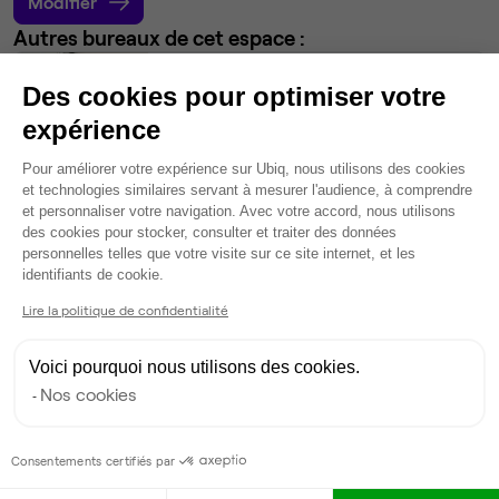
Modifier
Autres bureaux de cet espace :
Bureau privé
• 1er étage
Des cookies pour optimiser votre
expérience
48
postes • 156 m²
30 720 €
Plateforme de Gestion du Consentem
Pour améliorer votre expérience sur Ubiq, nous utilisons des cookies
Dispo
et technologies similaires servant à mesurer l'audience, à comprendre
et personnaliser votre navigation. Avec votre accord, nous utilisons
des cookies pour stocker, consulter et traiter des données
Bureau privé
• 4ème étage
personnelles telles que votre visite sur ce site internet, et les
Axeptio consent
identifiants de cookie.
48
postes • 176 m²
Lire la politique de confidentialité
35 720 €
Dispo
Voici pourquoi nous utilisons des cookies.
Nos cookies
Bureau privé
• 2ème étage
13
postes • 45 m²
Consentements certifiés par
8 060 €