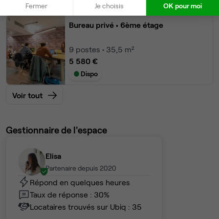
Dispo
Fermer
Je choisis
OK pour moi
Bureau privé
• 6ème étage
9
postes • 35,5 m²
5 580 €
Dispo
Voir tout
Gestionnaire de l'espace
Elisa
Partenaire depuis 2020
Répond en quelques heures
Taux de réponse : 30%
Locataires trouvés sur Ubiq : 35