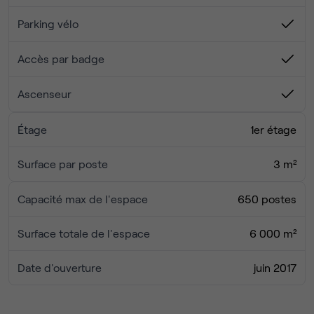
Prêts à découvrir un espace de travail moderne,
Parking vélo
accueillant et accessible ? Venez visiter notre site de
Neuilly-sur-Seine et laissez-vous séduire par ce cadre
Accès par badge
conçu pour favoriser le bien-être et la productivité !
Ascenseur
Étage
1er étage
Surface par poste
3 m²
Capacité max de l'espace
650 postes
Surface totale de l'espace
6 000 m²
Date d'ouverture
juin 2017