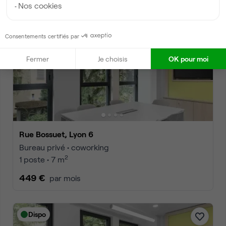
Nos cookies
Dispo
Consentements certifiés par
Fermer
Je choisis
OK pour moi
Rue Bossuet, Lyon 6
Bureau privé • coworking
2
1 poste • 7 m
449 €
par mois
Dispo