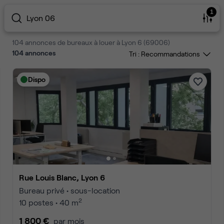
1
Lyon 06
104 annonces de bureaux à louer à Lyon 6 (69006)
104
annonces
Tri :
Dispo
Rue Louis Blanc, Lyon 6
Bureau privé • sous-location
2
10 postes • 40 m
1 800 €
par mois