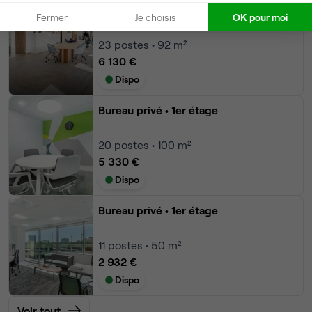
Bureau privé
• 1er étage
Fermer
Je choisis
OK pour moi
23
postes • 92 m²
6 130 €
Dispo
Bureau privé
• 1er étage
20
postes • 100 m²
5 330 €
Dispo
Bureau privé
• 1er étage
11
postes • 50 m²
2 932 €
Dispo
Voir tout