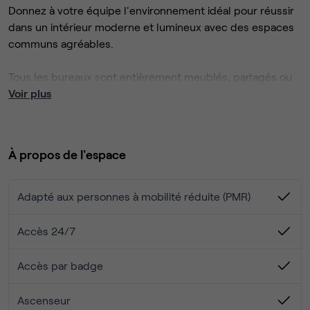
Donnez à votre équipe l'environnement idéal pour réussir
dans un intérieur moderne et lumineux avec des espaces
communs agréables.
Tous les bureaux sont entièrement meublés, partagés ou
privés avec accès aux salles de réunions et au parking.
Voir plus
Nous vous offrons une superbe solution de bureaux clef
en main à deux pas de la Gare.
À propos de l'espace
Idéalement situé, dans la ville, proche de tout les
transports et commodités ! Venez découvrir notre offre.
Services inclus :
Adapté aux personnes à mobilité réduite (PMR)
Accueil / Gestion du courrier
Accès 24/7
Mobilier
Wifi
Accès par badge
Ménage
Salles de réunion équipé
Ascenseur
Salles de conférence