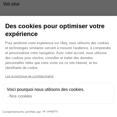
Voir plus
Ma sélection de bureau
Des cookies pour optimiser votre
Bureau privé
• 1er étage
expérience
Plateforme de Gestion du Consentem
14
postes • 56 m²
Pour améliorer votre expérience sur Ubiq, nous utilisons des cookies
3 731 €
et technologies similaires servant à mesurer l'audience, à comprendre
et personnaliser votre navigation. Avec votre accord, nous utilisons
Dispo
des cookies pour stocker, consulter et traiter des données
personnelles telles que votre visite sur ce site internet, et les
Modifier
Axeptio consent
identifiants de cookie.
Autres bureaux de cet espace :
Lire la politique de confidentialité
Bureau privé
• 1er étage
Voici pourquoi nous utilisons des cookies.
Nos cookies
30
postes • 150 m²
7 995 €
Dispo
Consentements certifiés par