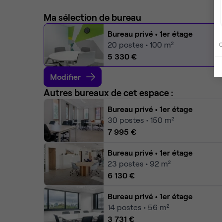
Ma sélection de bureau
Bureau privé
• 1er étage
20
postes • 100 m²
C
5 330 €
Modifier
Autres bureaux de cet espace :
Bureau privé
• 1er étage
30
postes • 150 m²
7 995 €
Bureau privé
• 1er étage
23
postes • 92 m²
6 130 €
Bureau privé
• 1er étage
14
postes • 56 m²
3 731 €