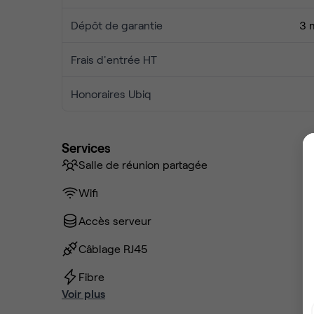
Dépôt de garantie
3 
Frais d'entrée HT
Honoraires Ubiq
Services
Salle de réunion partagée
Wifi
Accès serveur
Câblage RJ45
Fibre
Voir plus