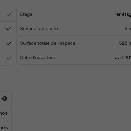
Étage
1er éta
Surface par poste
5 
Surface totale de l'espace
528 
Date d'ouverture
avril 20
e
mois
mois