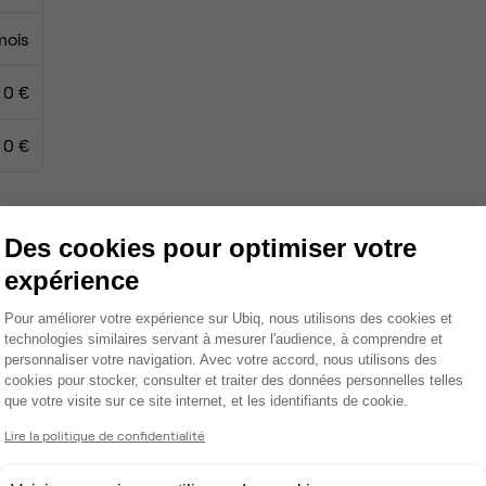
mois
0 €
0 €
Des cookies pour optimiser votre
Coin cafet'
expérience
Climatisation
Plateforme de Gestion du Consentemen
Pour améliorer votre expérience sur Ubiq, nous utilisons des cookies et
technologies similaires servant à mesurer l'audience, à comprendre et
Espace d'attente
personnaliser votre navigation. Avec votre accord, nous utilisons des
cookies pour stocker, consulter et traiter des données personnelles telles
Espace détente
que votre visite sur ce site internet, et les identifiants de cookie.
Axeptio consent
Ménage
Lire la politique de confidentialité