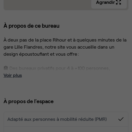
Agrandir
À propos de ce bureau
À deux pas de la place Rihour et à quelques minutes de la
gare Lille Flandres, notre site vous accueille dans un
design époustouflant et vous offre :
🏣 Des bureaux privatifs pour 4 à +100 personnes,
entièrement personnalisables, accessibles 365/24/7
Voir plus
🪑Un mobilier ergonomique et design
📅 Des salles de réunion équipées pour vos rendez-vous
professionnels
À propos de l'espace
🖥️ Des espaces de coworking pour vos collaborateurs
��️ Un bar et une offre de restauration responsable
🏞️ Un rooftop panoramique sur toute la ville pour vous
Adapté aux personnes à mobilité réduite (PMR)
ressourcer au calme
🍵 Des tisaneries et salons cosy pour des moments de