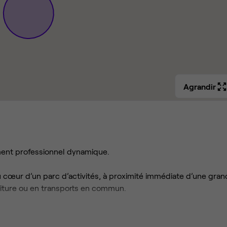
Agrandir
ent professionnel dynamique.
u cœur d’un parc d’activités, à proximité immédiate d’une gra
iture ou en transports en commun.
onçu dans une démarche respectueuse de l’environnement grâc
e.