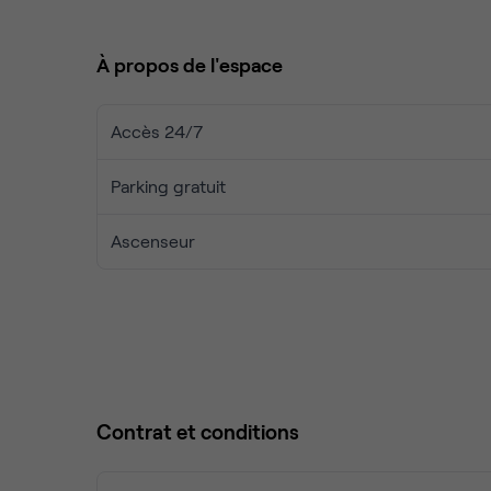
L’espace professionnel, aménagé à l’étage, prop
À propos de l'espace
tailles et configurables selon différentes combina
Vous y trouverez également des salles de réunio
Accès 24/7
une équipe multilingue.
Parking gratuit
Ascenseur
Contrat et conditions