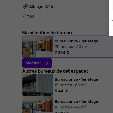
Câblage RJ45
Wifi
C
Ma sélection de bureau
Bureau privé
• 1er étage
20
postes • 80 m²
7 254 €
Modifier
Autres bureaux de cet espace :
Bureau privé
• 1er étage
15
postes • 60 m²
5 441 €
Bureau privé
• 1er étage
10
postes • 40 m²
3 627 €