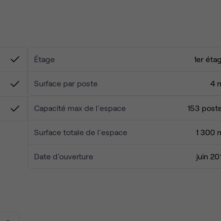
ose des bureaux entièrement équipés,
disponibles en plusieurs
isons
pour s’adapter à chaque organisation.
n et un espace de coworking chaleureux, le tout accompagné 
Étage
1er éta
Surface par poste
4 
Capacité max de l'espace
153 post
Surface totale de l'espace
1 300 
Date d'ouverture
juin 20