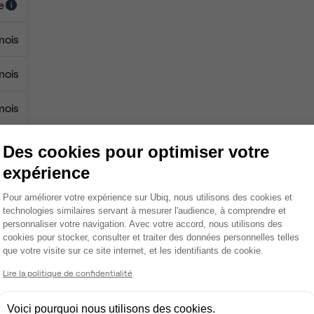
e
mois
mois
mois
0 €
Des cookies pour optimiser votre
expérience
0 €
Plateforme de Gestion du Consentemen
Pour améliorer votre expérience sur Ubiq, nous utilisons des cookies et
technologies similaires servant à mesurer l'audience, à comprendre et
personnaliser votre navigation. Avec votre accord, nous utilisons des
cookies pour stocker, consulter et traiter des données personnelles telles
Fibre
que votre visite sur ce site internet, et les identifiants de cookie.
Axeptio consent
Lire la politique de confidentialité
Salle de réunion privée
Tables / chaises
Voici pourquoi nous utilisons des cookies.