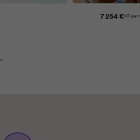
7 254 €
HT par 