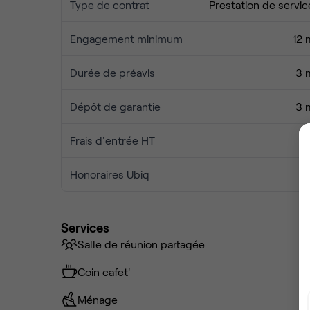
Type de contrat
Prestation de servic
Engagement minimum
12 
Durée de préavis
3 
Dépôt de garantie
3 
Frais d'entrée HT
Honoraires Ubiq
Services
Salle de réunion partagée
Coin cafet'
Ménage