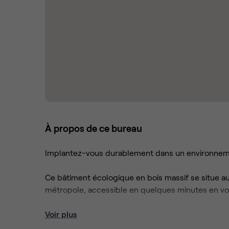
À propos de ce bureau
Implantez-vous durablement dans un environnem
Ce bâtiment écologique en bois massif se situe a
métropole, accessible en quelques minutes en vo
L’immeuble, construit sur deux niveaux, a été c
Voir plus
des matériaux naturels à faible empreinte carbon