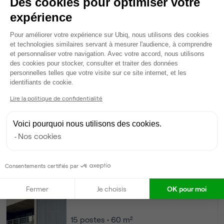
Des cookies pour optimiser votre
Ma sélection de bureau
expérience
Bureau privé
• 1er étage
Plateforme de Gestion du Consentem
Pour améliorer votre expérience sur Ubiq, nous utilisons des cookies
10
postes • 40 m²
et technologies similaires servant à mesurer l'audience, à comprendre
et personnaliser votre navigation. Avec votre accord, nous utilisons
3 627 €
des cookies pour stocker, consulter et traiter des données
Dispo
personnelles telles que votre visite sur ce site internet, et les
Axeptio consent
identifiants de cookie.
Modifier
Lire la politique de confidentialité
Autres bureaux de cet espace :
Bureau privé
• 1er étage
Voici pourquoi nous utilisons des cookies.
Nos cookies
20
postes • 80 m²
7 254 €
Consentements certifiés par
Dispo
Fermer
Je choisis
OK pour moi
Bureau privé
• 1er étage
15
postes • 60 m²