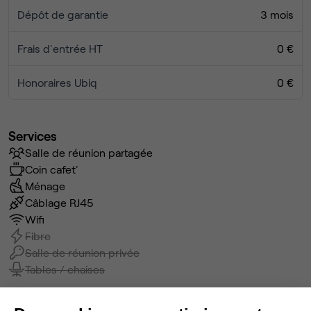
Dépôt de garantie
3 mois
Frais d'entrée HT
0 €
Honoraires Ubiq
0 €
Services
Salle de réunion partagée
Coin cafet'
Ménage
Câblage RJ45
Wifi
Fibre
Salle de réunion privée
Tables / chaises