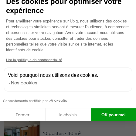
Des cookies pour optimiser votre
Ma sélection de bureau
expérience
Bureau privé
• 1er étage
Plateforme de Gestion du Consentem
Pour améliorer votre expérience sur Ubiq, nous utilisons des cookies
15
postes • 60 m²
et technologies similaires servant à mesurer l'audience, à comprendre
et personnaliser votre navigation. Avec votre accord, nous utilisons
5 441 €
des cookies pour stocker, consulter et traiter des données
Dispo
personnelles telles que votre visite sur ce site internet, et les
Axeptio consent
identifiants de cookie.
Modifier
Lire la politique de confidentialité
Autres bureaux de cet espace :
Bureau privé
• 1er étage
Voici pourquoi nous utilisons des cookies.
Nos cookies
20
postes • 80 m²
7 254 €
Consentements certifiés par
Dispo
Fermer
Je choisis
OK pour moi
Bureau privé
• 1er étage
10
postes • 40 m²