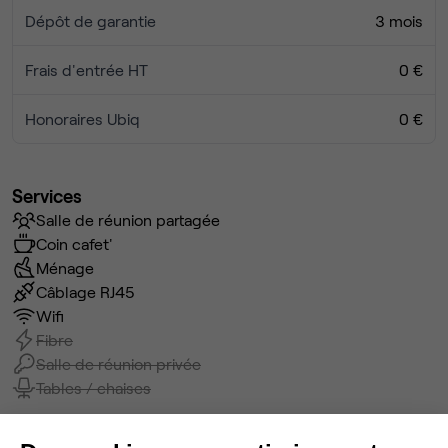
Dépôt de garantie
3 mois
Frais d'entrée HT
0 €
Honoraires Ubiq
0 €
Services
Salle de réunion partagée
Coin cafet'
Ménage
Câblage RJ45
Wifi
Fibre
Salle de réunion privée
Tables / chaises