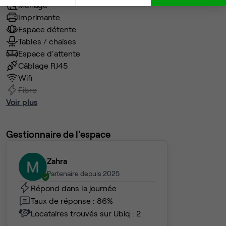
Ménage
Imprimante
Espace détente
Tables / chaises
Espace d'attente
Câblage RJ45
Wifi
Fibre
Voir plus
Gestionnaire de l'espace
Zahra
Partenaire depuis 2025
Répond dans la journée
Taux de réponse : 86%
Locataires trouvés sur Ubiq : 2