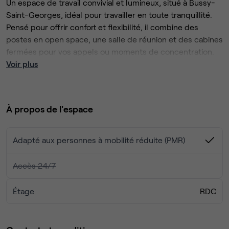
Un espace de travail convivial et lumineux, situé à Bussy-
Saint-Georges, idéal pour travailler en toute tranquillité.
Pensé pour offrir confort et flexibilité, il combine des
postes en open space, une salle de réunion et des cabines
fermées pour vos appels ou moments de concentration.
Voir plus
Sur place, vous trouverez tout le nécessaire pour bien
travailler : imprimante en libre accès, fontaine à eau, et
toilettes.
À propos de l'espace
L’accès est possible 7j/7 de 7h à 22h, pour s’adapter à
tous les rythmes de travail, que vous veniez pour une
journée, une semaine ou plus longtemps.
Adapté aux personnes à mobilité réduite (PMR)
Un lieu simple, fonctionnel et agréable pour retrouver le
Accès 24/7
plaisir de travailler dans un environnement professionnel
et inspirant.
Étage
RDC