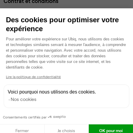
Contrat et conditions
Des cookies pour optimiser votre
Type de contrat
Prestation de service
expérience
Engagement minimum
Aucun
Plateforme de Gestion du Consentem
Pour améliorer votre expérience sur Ubiq, nous utilisons des cookies
et technologies similaires servant à mesurer l'audience, à comprendre
Durée de préavis
Aucun
et personnaliser votre navigation. Avec votre accord, nous utilisons
des cookies pour stocker, consulter et traiter des données
personnelles telles que votre visite sur ce site internet, et les
Dépôt de garantie
Aucun
Axeptio consent
identifiants de cookie.
Frais d'entrée HT
0 €
Lire la politique de confidentialité
Honoraires Ubiq
0 €
Voici pourquoi nous utilisons des cookies.
Nos cookies
Services
Consentements certifiés par
Salle de réunion privée
Climatisation
Fermer
Je choisis
OK pour moi