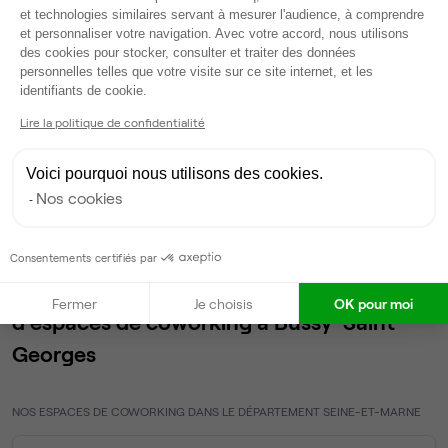
et technologies similaires servant à mesurer l'audience, à comprendre
et personnaliser votre navigation. Avec votre accord, nous utilisons
Accueil
Location bureaux Bussy-Saint-Georges
des cookies pour stocker, consulter et traiter des données
Coworking Bussy-Saint-Georges
personnelles telles que votre visite sur ce site internet, et les
Axeptio consent
identifiants de cookie.
Lire la politique de confidentialité
Espaces de coworking à
Voici pourquoi nous utilisons des cookies.
Bussy-Saint-Georges
Nos cookies
(77600) : 1 annonces
Consentements certifiés par
Nos autres annonces de bureaux et
Fermer
Je choisis
OK pour moi
d'espaces de coworking à Bussy-Saint-
Georges
NOS ESPACES DE COWORKING DANS LE DÉPARTEMENT SEINE-ET-MARNE