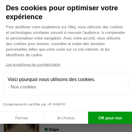
Tables / chaises
Des cookies pour optimiser votre
Voir plus
expérience
Plateforme de Gestion du Consentem
Pour améliorer votre expérience sur Ubiq, nous utilisons des cookies
Ma sélection de bureau
et technologies similaires servant à mesurer l'audience, à comprendre
Bureau privé
• RDC
et personnaliser votre navigation. Avec votre accord, nous utilisons
des cookies pour stocker, consulter et traiter des données
personnelles telles que votre visite sur ce site internet, et les
Axeptio consent
10
postes • 32 m²
identifiants de cookie.
2 800 €
Lire la politique de confidentialité
Dispo
Voici pourquoi nous utilisons des cookies.
Modifier
Nos cookies
Autres bureaux de cet espace :
Espace indépendant
• RDC
Consentements certifiés par
112
postes • 400 m²
Fermer
Je choisis
OK pour moi
31 000 €
Dispo