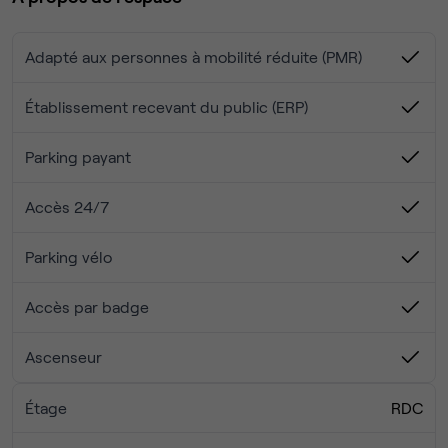
un
restaurant
bistrot, une
salle de sport
, un gymnase,
des
salles de réunion
… Le tout dans
un écosystème plus
Adapté aux personnes à mobilité réduite (PMR)
large de services
(ménage, accueil, conciergerie, etc.)
pour faciliter la vie et garder du temps pour ce qui
compte vraiment ! Des événements sont organisés tous
Établissement recevant du public (ERP)
les jours pour
favoriser les rencontres entre colivers,
coworkers
et habitants du quartier!
Parking payant
Accès 24/7
Parking vélo
Accès par badge
Ascenseur
Étage
RDC