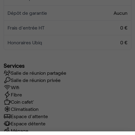
Dépôt de garantie
Aucun
Frais d'entrée HT
0 €
Honoraires Ubiq
0 €
Services
Salle de réunion partagée
Salle de réunion privée
Wifi
Fibre
Coin cafet'
Climatisation
Espace d'attente
Espace détente
Ménage