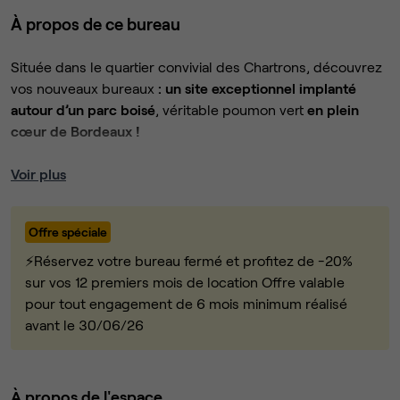
À propos de ce bureau
Située dans le quartier convivial des Chartrons, découvrez
vos nouveaux bureaux
: un site exceptionnel implanté
autour d’un parc boisé
, véritable poumon vert
en plein
cœur de Bordeaux !
Ce bâtiment, ancien couvent du 18e siècle, se réinvente en
Voir plus
un lieu hybride de près de 9500m² où l’on
peut se loger,
travailler, faire du sport, faire la fête, et surtout se
Offre spéciale
rencontrer.
⚡Réservez votre bureau fermé et profitez de -20%
Ici, tout est pensé pour l’épanouissement de ses
sur vos 12 premiers mois de location Offre valable
occupants : des
appartements meublés clés en
pour tout engagement de 6 mois minimum réalisé
main
aux
espaces de travail flexibles en Coworking
. Mais
avant le 30/06/26
aussi de nombreux espaces communs pensés pour se
détendre et partager des moments ensemble:
À propos de l'espace