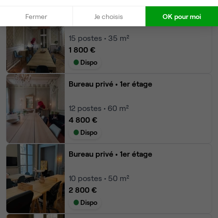
Bureau privé
• 1er étage
Fermer
Je choisis
OK pour moi
15
postes • 35 m²
1 800 €
Dispo
Bureau privé
• 1er étage
12
postes • 60 m²
4 800 €
Dispo
Bureau privé
• 1er étage
10
postes • 50 m²
2 800 €
Dispo