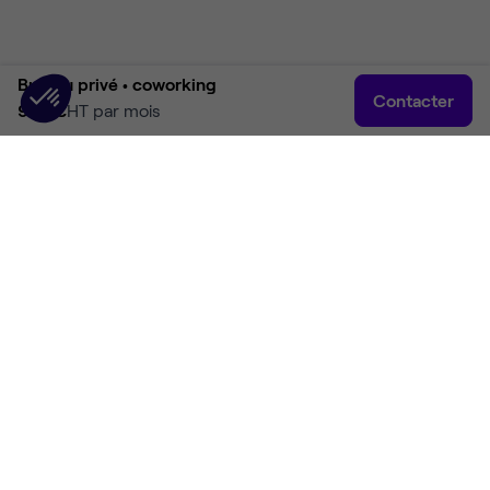
Bureau privé •
coworking
Contacter
900 €
HT par mois
Accueil
Rechercher
Connexion
Plus
Accueil
Coworking Montpellier