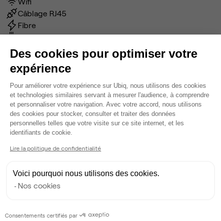
Wifi
Câblage RJ45
Fibre
Coin cafet'
Climatisation
Des cookies pour optimiser votre
Espace d'attente
expérience
Espace détente
Plateforme de Gestion du Consentem
Voir plus
Pour améliorer votre expérience sur Ubiq, nous utilisons des cookies
et technologies similaires servant à mesurer l'audience, à comprendre
et personnaliser votre navigation. Avec votre accord, nous utilisons
des cookies pour stocker, consulter et traiter des données
Ma sélection de bureau
personnelles telles que votre visite sur ce site internet, et les
Axeptio consent
Bureau privé
• 1er étage
identifiants de cookie.
Lire la politique de confidentialité
4
postes • 16 m²
900 €
Voici pourquoi nous utilisons des cookies.
Dispo
Nos cookies
Modifier
Consentements certifiés par
Autres bureaux de cet espace :