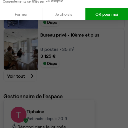
Consentements certifiés par
8
postes • 36 m²
Fermer
Je choisis
OK pour moi
2 282 €
Dispo
Bureau privé
• 10ème et plus
8
postes • 35 m²
3 125 €
Dispo
Voir tout
Gestionnaire de l'espace
Tiphaine
Partenaire depuis 2019
Répond dans la journée