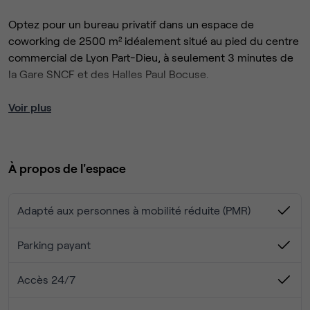
Optez pour un bureau privatif dans un espace de
coworking de 2500 m² idéalement situé au pied du centre
commercial de Lyon Part-Dieu, à seulement 3 minutes de
la Gare SNCF et des Halles Paul Bocuse.
Un contrat de prestations de service, flexible et sans
Voir plus
engagement
Vous bénéficiez d'un contrat clé en main, sans surcoût
comprenant les services suivants :
À propos de l'espace
Accès illimité à votre bureau meublé ainsi qu'aux
espaces communs :phone-box de 2 à 4 personnes,
Adapté aux personnes à mobilité réduite (PMR)
salon, espace de coworking, cuisines, douche
Accès aux salles de réunion de 4 à 16 personnes
Parking payant
Charges, taxes de fonctionnement et prestations
d'entretien
Nous accompagnons la croissance de vos effectifs
Accès 24/7
Accueil du lundi au vendredi
Vous pouvez à tout moment moduler la durée de votre
Wifi, impression, scan to mail