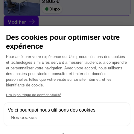
2 805 €
Dispo
Modifier
Autres bureaux de cet espace :
Des cookies pour optimiser votre
Espace indépendant
• 3ème étage
expérience
Plateforme de Gestion du Consentem
30
postes • 180 m²
Pour améliorer votre expérience sur Ubiq, nous utilisons des cookies
et technologies similaires servant à mesurer l'audience, à comprendre
11 500 €
et personnaliser votre navigation. Avec votre accord, nous utilisons
Dispo
des cookies pour stocker, consulter et traiter des données
personnelles telles que votre visite sur ce site internet, et les
Axeptio consent
Bureau privé
• 4ème étage
identifiants de cookie.
Lire la politique de confidentialité
15
postes • 135 m²
4 900 €
Voici pourquoi nous utilisons des cookies.
Dispo
Nos cookies
Bureau privé
• 3ème étage