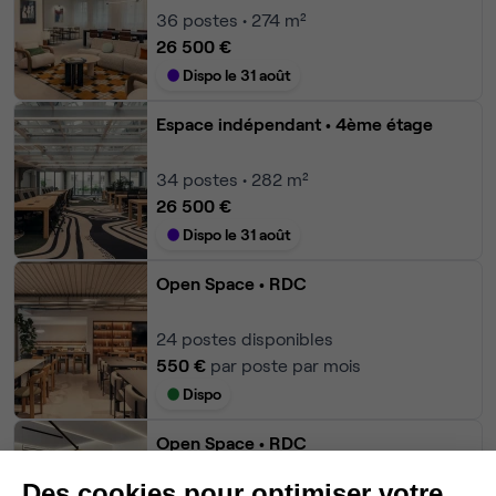
36
postes • 274 m²
26 500 €
Dispo le 31 août
Espace indépendant
• 4ème étage
34
postes • 282 m²
26 500 €
Dispo le 31 août
Open Space
• RDC
24
postes disponibles
550 €
par poste par mois
Dispo
Open Space
• RDC
Des cookies pour optimiser votre