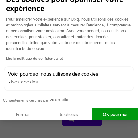
15
postes disponibles
expérience
300 €
par poste par mois
Dispo
Plateforme de Gestion du Consentem
Pour améliorer votre expérience sur Ubiq, nous utilisons des cookies
et technologies similaires servant à mesurer l'audience, à comprendre
Voir tout
et personnaliser votre navigation. Avec votre accord, nous utilisons
des cookies pour stocker, consulter et traiter des données
personnelles telles que votre visite sur ce site internet, et les
Axeptio consent
identifiants de cookie.
Gestionnaire de l'espace
Lire la politique de confidentialité
Vladimir
Voici pourquoi nous utilisons des cookies.
Partenaire depuis 2022
Nos cookies
Répond en quelques heures
Taux de réponse : 20%
Locataires trouvés sur Ubiq : 39
Consentements certifiés par
Fermer
Je choisis
OK pour moi
Contacter