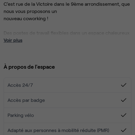
C’est rue de la Victoire dans le 9ème arrondissement, que
nous vous proposons un
nouveau coworking !
Des postes de travail flexibles dans un espace chaleureux
et moderne avec un barista, des espaces extérieurs,
Voir plus
accès à des salles de réunions + phonebox.
Pour vous, en détail :
À propos de l'espace
ESPACES DE TRAVAIL
Postes table de projet : 24
Postes de travail accueil : 30
Accès 24/7
Total postes de travail : 54
Accès par badge
ESPACES INFORMELS
Assises informelles : 4
Parking vélo
Assises welcome bar : 10
Assises banquettes : 68
Adapté aux personnes à mobilité réduite (PMR)
Total assises : 82