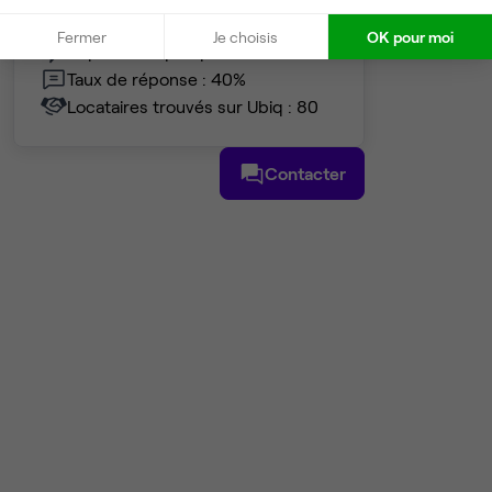
Partenaire depuis 2020
Fermer
Je choisis
OK pour moi
Répond en quelques heures
Taux de réponse : 40%
Locataires trouvés sur Ubiq : 80
Contacter