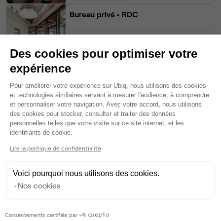
Bureau privé
• RDC
12
postes • 48 m²
5 100 €
Des cookies pour optimiser votre
Dispo
expérience
Plateforme de Gestion du Consentem
Bureau privé
• 2ème étage
Pour améliorer votre expérience sur Ubiq, nous utilisons des cookies
et technologies similaires servant à mesurer l'audience, à comprendre
et personnaliser votre navigation. Avec votre accord, nous utilisons
10
postes • 40 m²
des cookies pour stocker, consulter et traiter des données
6 660 €
personnelles telles que votre visite sur ce site internet, et les
Axeptio consent
identifiants de cookie.
Dispo
Lire la politique de confidentialité
Voir tout
Voici pourquoi nous utilisons des cookies.
Nos cookies
Gestionnaire de l'espace
Consentements certifiés par
Ludivine