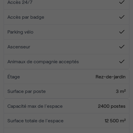
☕ Barista
Accès 24/7
☎️ 33 phoneboxes
📚 30 salles de réunion partagées
Accès par badge
🗣️ Auditorium 120 personnes
💪 Salle de sport
Parking vélo
🚗 Parking voiture, scooter
🌎 Accès à des espaces de coworking dans le monde
Ascenseur
entier.
Animaux de compagnie acceptés
Contactez-nous si vous avez la moindre question !
Étage
Rez-de-jardin
Surface par poste
3 m²
Capacité max de l'espace
2400 postes
Surface totale de l'espace
12 500 m²