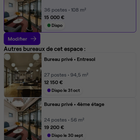
36
postes • 108 m²
15 000 €
Dispo
Modifier
Autres bureaux de cet espace :
Bureau privé
• Entresol
27
postes • 94,5 m²
12 150 €
Dispo le 31 oct
Bureau privé
• 4ème étage
24
postes • 56 m²
19 200 €
Dispo le 30 sept