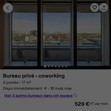
Bureau privé •
coworking
3 postes
•
17 m²
Dispo immédiatement
• 18 mois max
Voir 3 autres bureaux dans cet espace
529 €
HT par mois