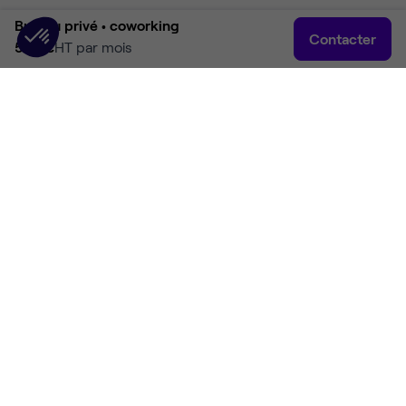
Bureau privé •
coworking
Contacter
529 €
HT par mois
Accueil
Rechercher
Connexion
Plus
Accueil
Location bureaux Paris
Location bureaux Paris 13