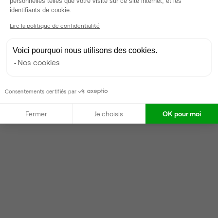
personnelles telles que votre visite sur ce site internet, et les
Axeptio consent
identifiants de cookie.
Taux de réponse : 40%
Locataires trouvés sur Ubiq : 17
Lire la politique de confidentialité
Voici pourquoi nous utilisons des cookies.
Contacter
Nos cookies
Consentements certifiés par
Fermer
Je choisis
OK pour moi