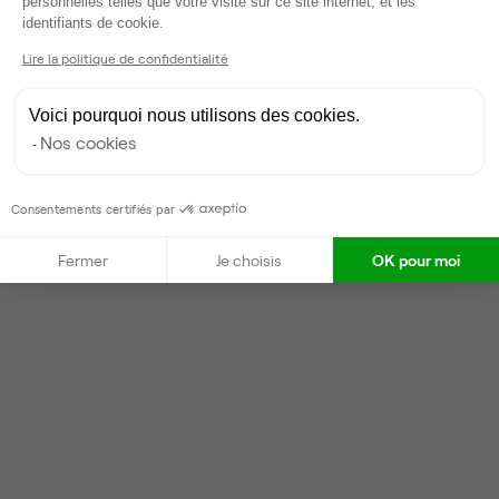
personnelles telles que votre visite sur ce site internet, et les
Axeptio consent
identifiants de cookie.
Taux de réponse : 40%
Locataires trouvés sur Ubiq : 17
Lire la politique de confidentialité
Voici pourquoi nous utilisons des cookies.
Contacter
Nos cookies
Consentements certifiés par
Fermer
Je choisis
OK pour moi