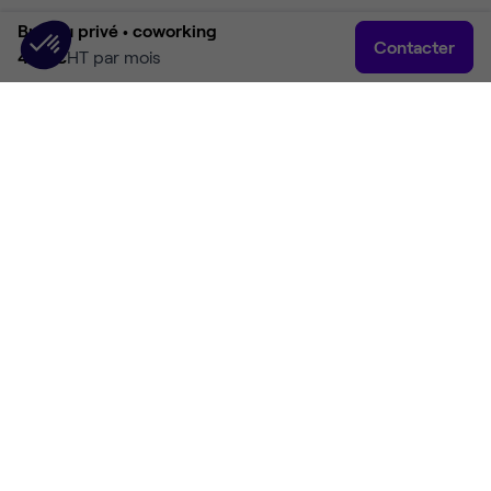
Bureau privé •
coworking
Contacter
405 €
HT par mois
Accueil
Rechercher
Connexion
Plus
Accueil
Location bureaux Paris
Location bureaux Paris 13