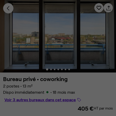
Bureau privé •
coworking
2 postes
•
13 m²
Dispo immédiatement
• 18 mois max
Voir 3 autres bureaux dans cet espace
405 €
HT par mois