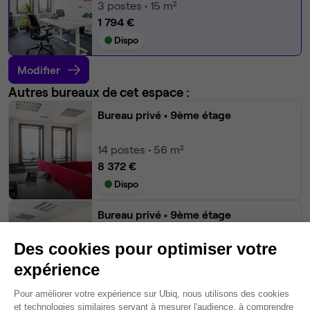
3
postes • 15 m²
1 794 €
Dispo
Modifier
Autres bureaux de cet espace :
Bureau privé
• 9ème étage
14
postes • 56 m²
8 372 €
Dispo
Bureau privé
• 9ème étage
Des cookies pour optimiser votre
10
postes • 40 m²
5 980 €
expérience
Dispo
Plateforme de Gestion du Consentem
Pour améliorer votre expérience sur Ubiq, nous utilisons des cookies
et technologies similaires servant à mesurer l'audience, à comprendre