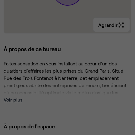
Agrandir
À propos de ce bureau
Faites sensation en vous installant au cœur d'un des
quartiers d'affaires les plus prisés du Grand Paris. Situé
Rue des Trois Fontanot à Nanterre, cet emplacement
prestigieux abrite des entreprises de renom, bénéficiant
d'une accessibilité optimale via le métro ainsi que les
principales autoroutes et voies rapides.
Laissez-vous séduire par l'intérieur moderne et spacieux,
Voir plus
agrémenté d'une décoration colorée et d'un mobilier haut
de gamme. Profitez de moments de détente dans le parc
voisin ou dans les cafés élégants accessibles à pied.
À propos de l'espace