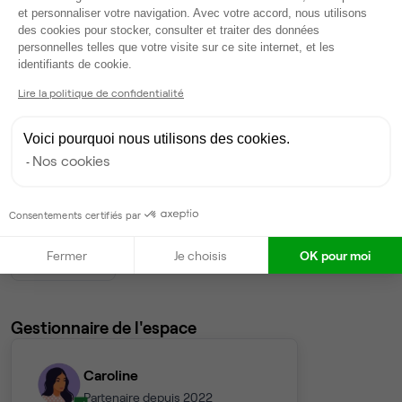
Bureau privé
• 9ème étage
et personnaliser votre navigation. Avec votre accord, nous utilisons
des cookies pour stocker, consulter et traiter des données
personnelles telles que votre visite sur ce site internet, et les
10
postes • 40 m²
Axeptio consent
identifiants de cookie.
5 980 €
Lire la politique de confidentialité
Dispo
Bureau privé
• 8ème étage
Voici pourquoi nous utilisons des cookies.
Nos cookies
8
postes • 34 m²
4 784 €
Consentements certifiés par
Dispo
Fermer
Je choisis
OK pour moi
Voir tout
Gestionnaire de l'espace
Caroline
Partenaire depuis 2022