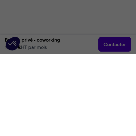
Bureau privé •
coworking
Contacter
1 794 €
HT par mois
Accueil
Rechercher
Connexion
Plus