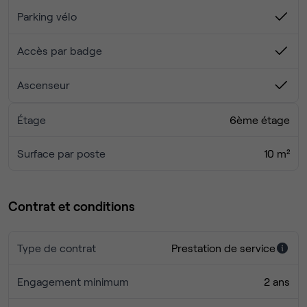
l’occupant
Visites possibles rapidement – dossier et informations
Parking vélo
complémentaires sur demande.
Accès par badge
Ascenseur
Étage
6ème étage
Surface par poste
10 m²
Contrat et conditions
Type de contrat
Prestation de service
Engagement minimum
2 ans