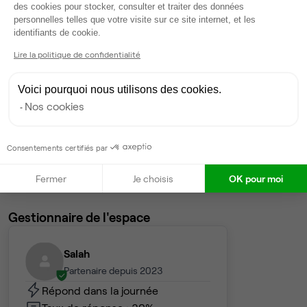
5
postes • 18 m²
des cookies pour stocker, consulter et traiter des données
personnelles telles que votre visite sur ce site internet, et les
2 700 €
Axeptio consent
identifiants de cookie.
Dispo
Lire la politique de confidentialité
Open Space
• 1er étage
Voici pourquoi nous utilisons des cookies.
12
postes disponibles
Nos cookies
550 €
par poste par mois
Dispo
Consentements certifiés par
Voir tout
Fermer
Je choisis
OK pour moi
Gestionnaire de l'espace
Salah
Partenaire depuis 2023
Répond dans la journée