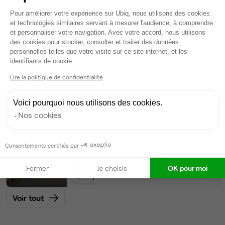
242
postes • 1 660 m²
Plateforme de Gestion du Consentem
Pour améliorer votre expérience sur Ubiq, nous utilisons des cookies
272 931 €
et technologies similaires servant à mesurer l'audience, à comprendre
Dispo
et personnaliser votre navigation. Avec votre accord, nous utilisons
des cookies pour stocker, consulter et traiter des données
personnelles telles que votre visite sur ce site internet, et les
Bureau privé
• 10ème et plus
Axeptio consent
identifiants de cookie.
Lire la politique de confidentialité
100
postes • 500 m²
65 000 €
Voici pourquoi nous utilisons des cookies.
Dispo
Nos cookies
Bureau privé
• 10ème et plus
Consentements certifiés par
30
postes • 100 m²
19 500 €
Fermer
Je choisis
OK pour moi
Dispo
Voir tout