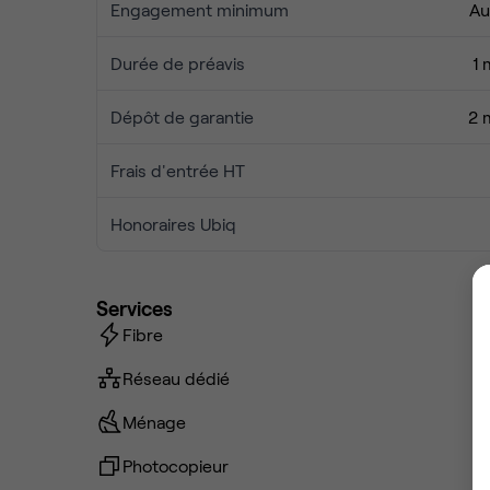
Engagement minimum
Au
Durée de préavis
1 
Dépôt de garantie
2 
Frais d'entrée HT
Honoraires Ubiq
Services
Fibre
Réseau dédié
Ménage
Photocopieur