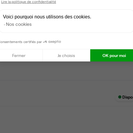
Lire la politique de confidentialité
Salle de réunion partagée
Voici pourquoi nous utilisons des cookies.
Nos cookies
onsentements certifiés par
Dispo
Fermer
Je choisis
OK pour moi
Dispo