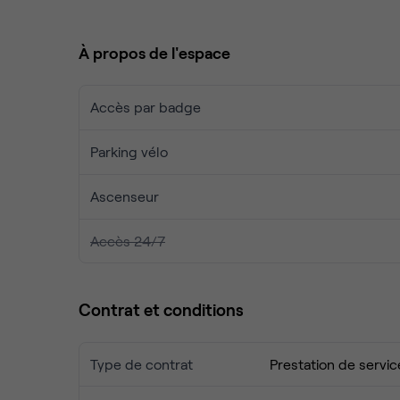
Windows I9 64Go RAM Geforce RTX
À propos de l'espace
2 Moniteurs étalonnés 27’ BENQ + 1 moniteu
Suite Adobe Creative Cloud / Davinci
Controller Tangent Ripple
Accès par badge
Parking vélo
Vous pourrez avoir accès également à un studio 
Ascenseur
Un lieu flexible, confortable et professionnel pour
Contactez-nous pour organiser une visite.
Accès 24/7
Contrat et conditions
Type de contrat
Prestation de servic