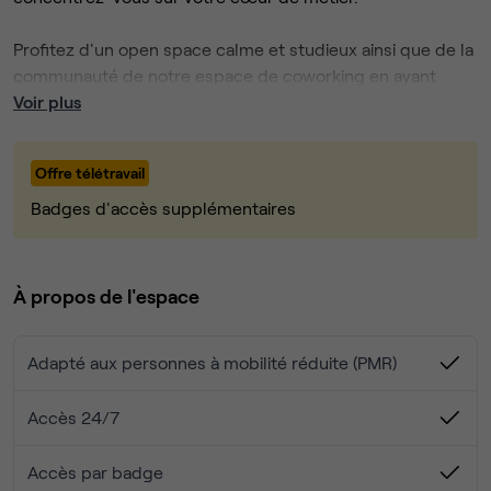
Profitez d'un open space calme et studieux ainsi que de la
communauté de notre espace de coworking en ayant
accès à l'ensemble de nos services et événements tels
Voir plus
que nos afterworks, des conférences, nos ateliers bien-
être, et des offres partenaires...
Offre télétravail
Ce tarif comprend:
Badges d'accès supplémentaires
- Un accès 24/7
- Café filtre/ thé offert
À propos de l'espace
- La possibilité de recevoir un ou deux visiteurs
ponctuellement
Adapté aux personnes à mobilité réduite (PMR)
- L'utilisation des phone booths et des espaces projets
- L'accès à la cuisine
- L'accès à nos évènements
Accès 24/7
- Le ménage
- L'eau, l'électricité et les taxes (foncières, bureau,
Accès par badge