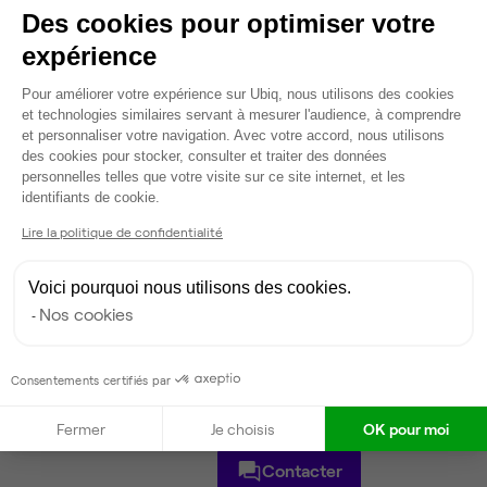
Des cookies pour optimiser votre
expérience
12
postes • 44 m²
10 135 €
Plateforme de Gestion du Consentem
Pour améliorer votre expérience sur Ubiq, nous utilisons des cookies
Dispo
et technologies similaires servant à mesurer l'audience, à comprendre
et personnaliser votre navigation. Avec votre accord, nous utilisons
Voir tout
des cookies pour stocker, consulter et traiter des données
personnelles telles que votre visite sur ce site internet, et les
Axeptio consent
identifiants de cookie.
Gestionnaire de l'espace
Lire la politique de confidentialité
Voici pourquoi nous utilisons des cookies.
Charlène
Nos cookies
Partenaire depuis 2025
Répond dans la journée
Taux de réponse : 20%
Consentements certifiés par
Locataires trouvés sur Ubiq : 19
Fermer
Je choisis
OK pour moi
Contacter