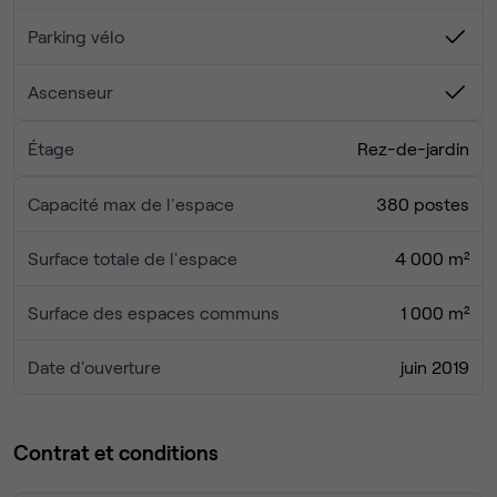
prélèvement des ordures)
Parking vélo
Venez nous rencontrer et visiter cet espace quand vous le
souhaitez!
Ascenseur
Étage
Rez-de-jardin
Capacité max de l'espace
380 postes
Surface totale de l'espace
4 000 m²
Surface des espaces communs
1 000 m²
Date d'ouverture
juin 2019
Contrat et conditions