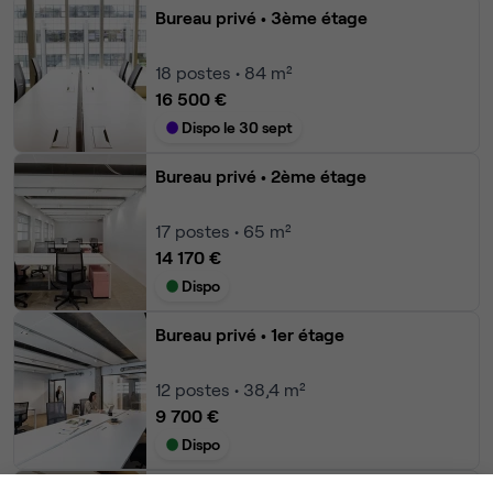
Bureau privé
• 3ème étage
18
postes • 84 m²
16 500 €
Dispo le 30 sept
Bureau privé
• 2ème étage
17
postes • 65 m²
14 170 €
Dispo
Bureau privé
• 1er étage
12
postes • 38,4 m²
9 700 €
Dispo
Bureau privé
• RDC