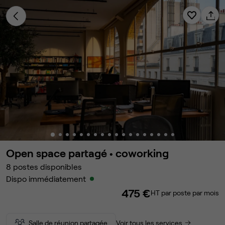
Open space partagé •
coworking
8
postes disponibles
Dispo immédiatement
475 €
HT par poste par mois
Salle de réunion partagée
Voir tous les services