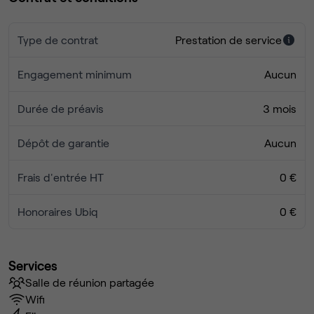
Bureaux partagés + Expertises engagées = Impact
Type de contrat
Prestation de service
augmenté
Engagement minimum
Aucun
Durée de préavis
3 mois
Dépôt de garantie
Aucun
Frais d'entrée HT
0 €
Honoraires Ubiq
0 €
Services
Salle de réunion partagée
Wifi