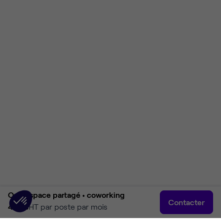
Open space partagé •
coworking
Contacter
475 €
HT par poste par mois
Accueil
Rechercher
Connexion
Plus