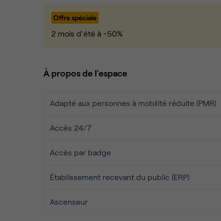
espaces événementiels et aménagements conçus p
Offre spéciale
Ce qui fait la différence, c’est aussi notre progra
2 mois d'été à -50%
déjeuners, projections et rencontres autour du clim
de l’innovation responsable.
Le coworking devient ainsi un véritable écosystème
À propos de l'espace
des synergies et faire émerger de nouveaux proje
Adapté aux personnes à mobilité réduite (PMR)
Facilement accessible en métro, notre espace com
collective au service des organisations à impact.
Accès 24/7
Accès par badge
Établissement recevant du public (ERP)
Ascenseur