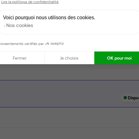
Lire la politique de confidentialité
Espace d'attente
Voici pourquoi nous utilisons des cookies.
Espace détente
Nos cookies
Ménage
onsentements certifiés par
Tables / chaises
Fermer
Je choisis
OK pour moi
Dispo