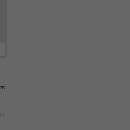
est
te.
ne