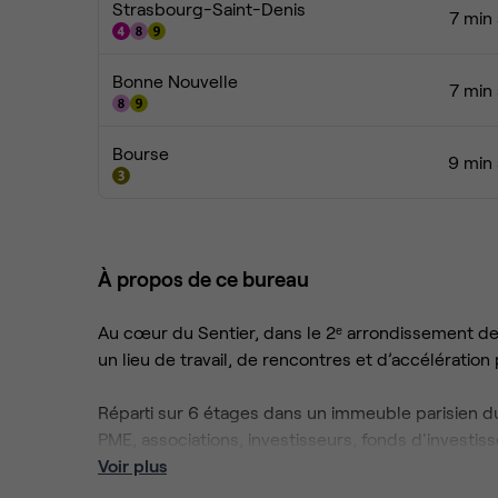
Strasbourg-Saint-Denis
7 min 
Bonne Nouvelle
7 min 
Bourse
9 min 
À propos de ce bureau
Au cœur du Sentier, dans le 2ᵉ arrondissement de 
un lieu de travail, de rencontres et d’accélération 
Réparti sur 6 étages dans un immeuble parisien du 
PME, associations, investisseurs, fonds d'invest
Nous proposons des bureaux partagés (et quelq
Voir plus
alternative flexible et inspirante aux bureaux clas