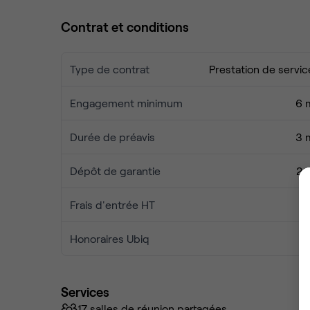
Contrat et conditions
Type de contrat
Prestation de servic
Engagement minimum
6 
Durée de préavis
3 
Dépôt de garantie
2 
Frais d'entrée HT
Honoraires Ubiq
Services
17 salles de réunion partagées