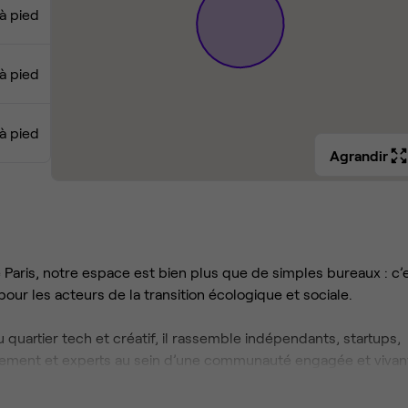
à pied
à pied
à pied
Agrandir
Paris, notre espace est bien plus que de simples bureaux : c’
pour les acteurs de la transition écologique et sociale.
quartier tech et créatif, il rassemble indépendants, startups,
issement et experts au sein d’une communauté engagée et vivan
ues bureaux fermés) avec services complets, pensés comme u
siques : salons spacieux, cuisines équipées, salles de réunion,