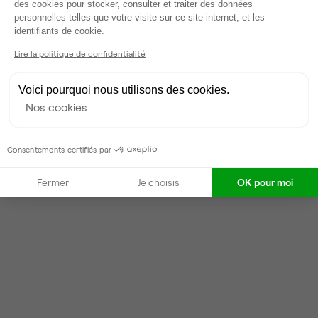
des cookies pour stocker, consulter et traiter des données
Partenaire depuis 2022
personnelles telles que votre visite sur ce site internet, et les
Axeptio consent
Répond en quelques heures
identifiants de cookie.
Taux de réponse : 20%
Lire la politique de confidentialité
Locataires trouvés sur Ubiq : 39
Voici pourquoi nous utilisons des cookies.
Nos cookies
Contacter
Consentements certifiés par
Fermer
Je choisis
OK pour moi