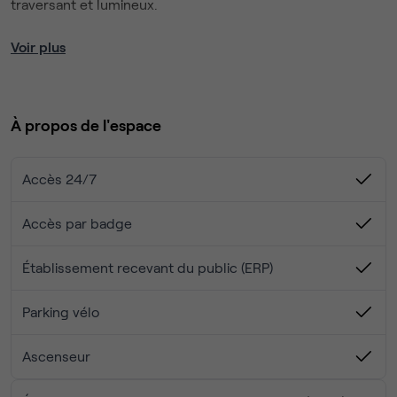
traversant et lumineux.
Lʼimmeuble bénéficie dʼun :
Voir plus
Superbe rooftop et dʼune terrasse en RDC
Cuisine aménagée
Climatisation
À propos de l'espace
Équipé de salles de réunion et phonebooths
Belle hauteur sous plafond
Vitré tout hauteur
Accès 24/7
Patio arboré
Accueil
Accès par badge
20 Parkings voitures et vélos dans l'immeuble
Établissement recevant du public (ERP)
Disponibilité : Novembre 2026
Parking vélo
Ascenseur