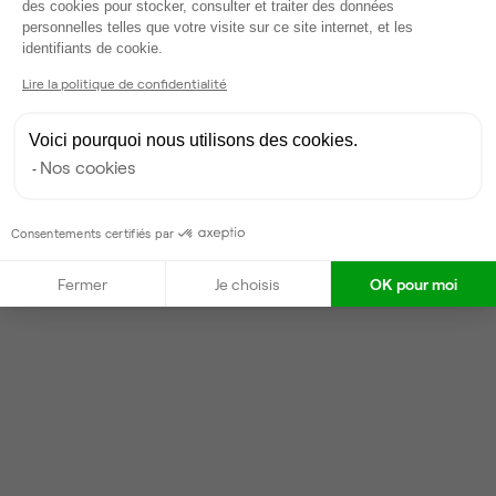
des cookies pour stocker, consulter et traiter des données
Partenaire depuis 2022
personnelles telles que votre visite sur ce site internet, et les
Axeptio consent
Répond en quelques heures
identifiants de cookie.
Taux de réponse : 20%
Lire la politique de confidentialité
Locataires trouvés sur Ubiq : 39
Voici pourquoi nous utilisons des cookies.
Nos cookies
Contacter
Consentements certifiés par
Fermer
Je choisis
OK pour moi