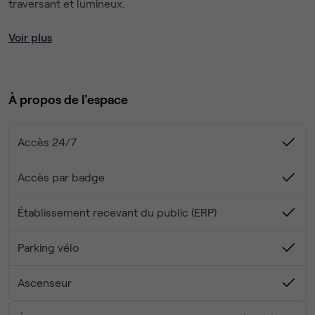
traversant et lumineux.
Lʼimmeuble bénéficie dʼun :
Voir plus
Superbe rooftop et dʼune terrasse en RDC
Cuisine aménagée
Climatisation
À propos de l'espace
Équipé de salles de réunion et phonebooths
Belle hauteur sous plafond
Vitré tout hauteur
Accès 24/7
Patio arboré
Accueil
Accès par badge
20 Parkings voitures et vélos dans l'immeuble
Établissement recevant du public (ERP)
Disponibilité : Novembre 2026
Parking vélo
Ascenseur