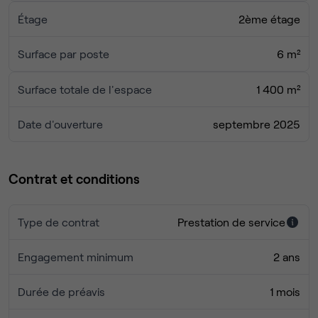
Étage
2ème étage
Idéalement situé, le centre se trouve à 2 km de l’aéroport
de Lille-Lesquin, à 5 minutes de la gare, et à 15 minutes du
Surface par poste
6 m²
centre de Lille et de l’Eurostar.
De nombreux services de proximité sont accessibles à
Surface totale de l'espace
1 400 m²
pied : restaurants, boulangeries, bars et divertissements,
avec réductions exclusives pour les clients.
Date d'ouverture
septembre 2025
A très vite,
Contrat et conditions
Type de contrat
Prestation de service
Engagement minimum
2 ans
Durée de préavis
1 mois