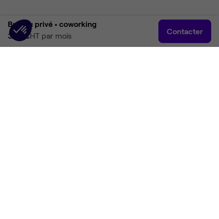
Bureau privé •
coworking
Contacter
390 €
HT par mois
Accueil
Rechercher
Connexion
Plus
Accueil
Coworking Lesquin