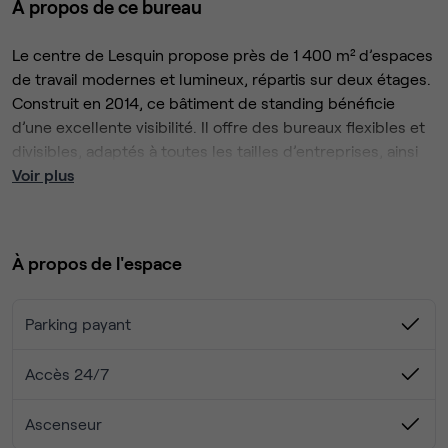
À propos de ce bureau
Le centre de Lesquin propose près de 1 400 m² d’espaces
de travail modernes et lumineux, répartis sur deux étages.
Construit en 2014, ce bâtiment de standing bénéficie
d’une excellente visibilité. Il offre des bureaux flexibles et
divisibles, adaptés à toutes les tailles d’entreprises, ainsi
qu’un grand salon d’affaires raffiné avec vue panoramique.
Voir plus
Les espaces sont entièrement équipés et prêts à l’emploi :
bureaux privés, coworking, salles de réunion, espaces
À propos de l'espace
événements et bureaux virtuels.
L’adhésion inclut également un accès illimité à plus de 4
Parking payant
000 centres dans le monde.
Les prestations incluent : réception, Wi-Fi haut débit,
Accès 24/7
climatisation, cuisines équipées, services de nettoyage et
accessibilité 24/7. Un vaste parking privatif, un site
Ascenseur
sécurisé et un espace de convivialité complètent l’offre.