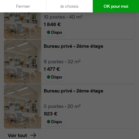
Bureau privé
• 2ème étage
Fermer
Je choisis
OK pour moi
10
postes • 40 m²
1 846 €
Dispo
Bureau privé
• 2ème étage
8
postes • 32 m²
1 477 €
Dispo
Bureau privé
• 2ème étage
5
postes • 20 m²
923 €
Dispo
Voir tout