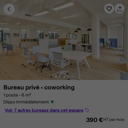
Bureau privé •
coworking
1 poste
•
6 m²
Dispo immédiatement
Voir 7 autres bureaux dans cet espace
390 €
HT par mois