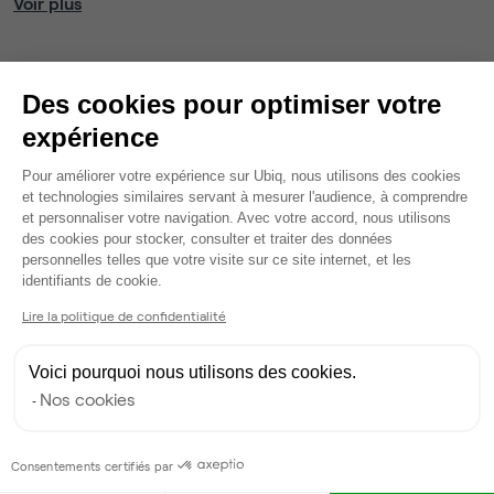
Voir plus
Ma sélection de bureau
Des cookies pour optimiser votre
Bureau privé
• 2ème étage
expérience
1
poste • 6 m²
Plateforme de Gestion du Consentem
Pour améliorer votre expérience sur Ubiq, nous utilisons des cookies
390 €
et technologies similaires servant à mesurer l'audience, à comprendre
et personnaliser votre navigation. Avec votre accord, nous utilisons
Dispo
des cookies pour stocker, consulter et traiter des données
personnelles telles que votre visite sur ce site internet, et les
Modifier
Axeptio consent
identifiants de cookie.
Autres bureaux de cet espace :
Lire la politique de confidentialité
Bureau privé
• 2ème étage
Voici pourquoi nous utilisons des cookies.
15
postes • 60 m²
Nos cookies
2 769 €
Dispo
Consentements certifiés par