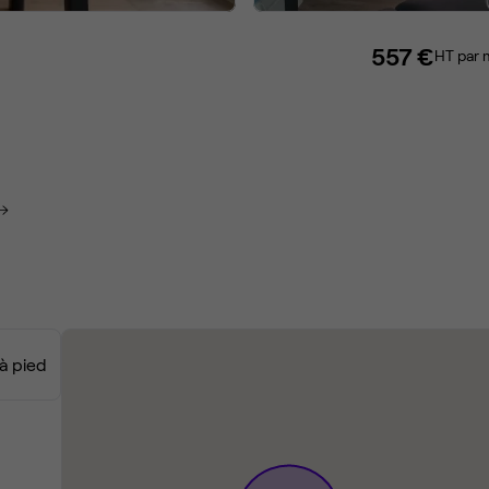
557 €
HT par 
 à pied