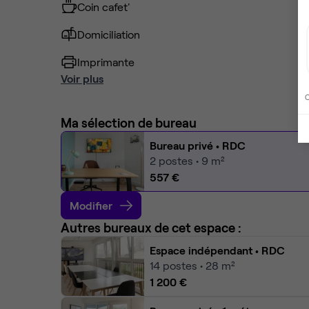
Coin cafet'
Domiciliation
Imprimante
Voir plus
C
Ma sélection de bureau
Bureau privé
• RDC
2
postes • 9 m²
557 €
Modifier
Autres bureaux de cet espace :
Espace indépendant
• RDC
14
postes • 28 m²
1 200 €