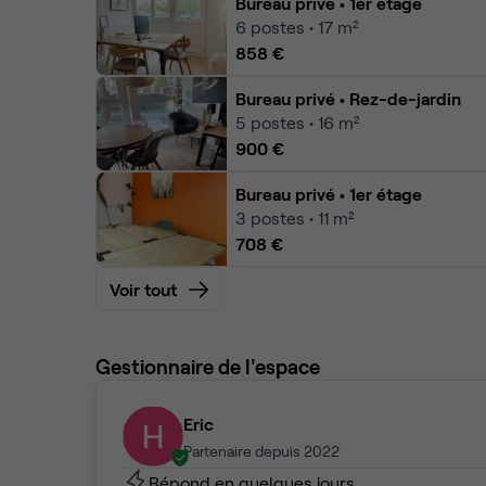
Bureau privé
• 1er étage
6
postes • 17 m²
858 €
Bureau privé
• Rez-de-jardin
5
postes • 16 m²
900 €
Bureau privé
• 1er étage
3
postes • 11 m²
708 €
Voir tout
Gestionnaire de l'espace
Eric
Partenaire depuis 2022
Répond en quelques jours