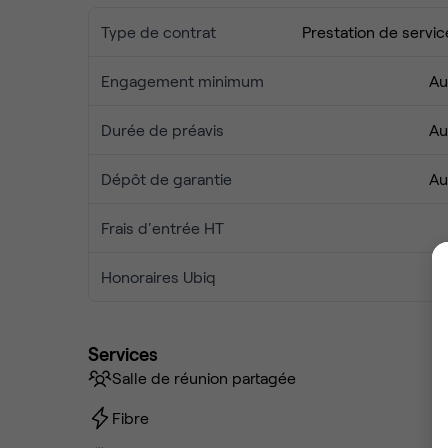
Type de contrat
Prestation de servic
Engagement minimum
Au
Durée de préavis
Au
Dépôt de garantie
Au
Frais d'entrée HT
Honoraires Ubiq
Services
Salle de réunion partagée
Fibre