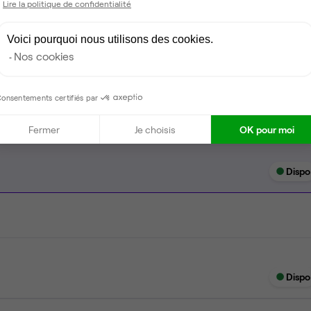
Lire la politique de confidentialité
Vidéo projecteur
Wifi
Voici pourquoi nous utilisons des cookies.
Nos cookies
Ménage
onsentements certifiés par
Fermer
Je choisis
OK pour moi
Dispo
Dispo