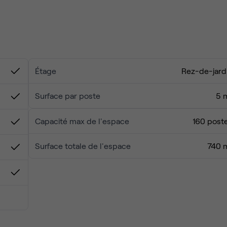
ur pour parfaire cet ensemble nous serons en mesure de
elon vos besoins.
Étage
Rez-de-jard
Surface par poste
5 
Capacité max de l'espace
160 post
Surface totale de l'espace
740 