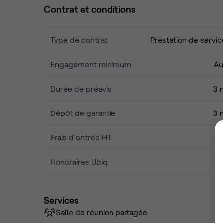
Contrat et conditions
Type de contrat
Prestation de servic
Engagement minimum
Au
Durée de préavis
3 
Dépôt de garantie
3 
Frais d'entrée HT
Honoraires Ubiq
Services
Salle de réunion partagée