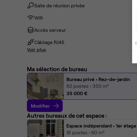
Salle de réunion privée
Wifi
Accès serveur
Câblage RJ45
C
Voir plus
Ma sélection de bureau
Bureau privé
• Rez-de-jardin
62
postes • 350 m²
35 000 €
Modifier
Autres bureaux de cet espace :
Espace indépendant
• 1er étage
18
postes • 80 m²