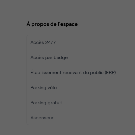
Climatisé, charme de l'ancien et espaces extérie
retravailler l'aménagement afin de le configurer s
À propos de l'espace
Accès 24/7
Accès par badge
Établissement recevant du public (ERP)
Parking vélo
Parking gratuit
Ascenseur