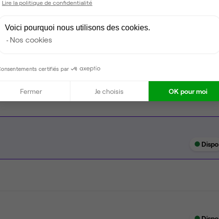
Lire la politique de confidentialité
Coin cafet'
Voici pourquoi nous utilisons des cookies.
Climatisation
Nos cookies
Espace d'attente
Espace détente
onsentements certifiés par
Fermer
Je choisis
OK pour moi
Dispo
Dispo