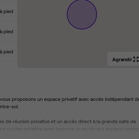
à pied
 à pied
 à pied
Agrandir
us vous proposons un espace privatif avec accès indépendant d
ntre-sol.
 de réunion privative et un accès direct à la grande salle de
re cuisine privative avec toujours un accès aux espaces parta
ner et des terrasses.