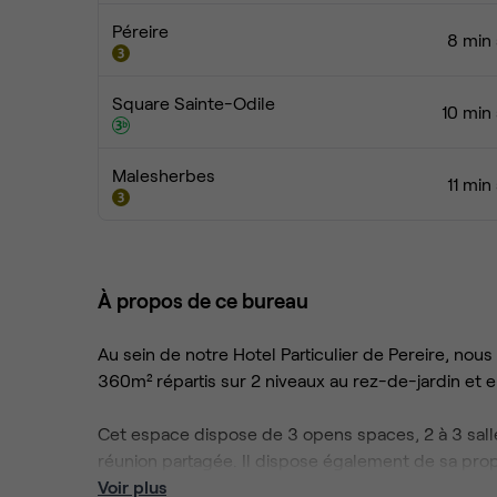
Péreire
8 min 
Square Sainte-Odile
10 min
Malesherbes
11 min
À propos de ce bureau
Au sein de notre Hotel Particulier de Pereire, no
360m² répartis sur 2 niveaux au rez-de-jardin et e
Cet espace dispose de 3 opens spaces, 2 à 3 salles
réunion partagée. Il dispose également de sa prop
comprenant une seconde cuisine, un espace déjeu
Voir plus