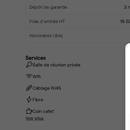
Dépôt de garantie
3 
Frais d'entrée HT
19 2
Honoraires Ubiq
Services
Salle de réunion privée
Wifi
Câblage RJ45
Fibre
Coin cafet'
Voir plus