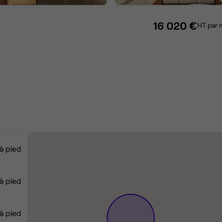
16 020 €
HT par 
 à pied
 à pied
 à pied