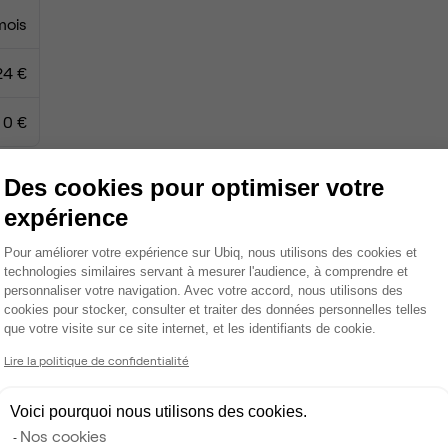
mois
24 €
0 €
Des cookies pour optimiser votre
expérience
Climatisation
Plateforme de Gestion du Consentemen
Pour améliorer votre expérience sur Ubiq, nous utilisons des cookies et
Espace d'attente
technologies similaires servant à mesurer l'audience, à comprendre et
personnaliser votre navigation. Avec votre accord, nous utilisons des
Espace détente
cookies pour stocker, consulter et traiter des données personnelles telles
que votre visite sur ce site internet, et les identifiants de cookie.
Axeptio consent
Ménage
Lire la politique de confidentialité
Tables / chaises
Voici pourquoi nous utilisons des cookies.
Nos cookies