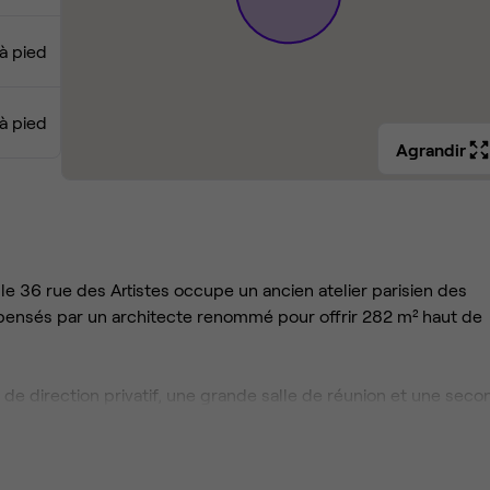
 à pied
 à pied
Agrandir
e 36 rue des Artistes occupe un ancien atelier parisien des
pensés par un architecte renommé pour offrir 282 m² haut de
 de direction privatif, une grande salle de réunion et une sec
 complété par une cuisine, un coin repas et deux douches. La