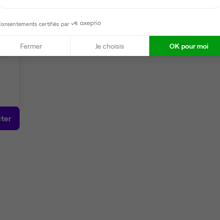
onsentements certifiés par
Fermer
Je choisis
OK pour moi
ter