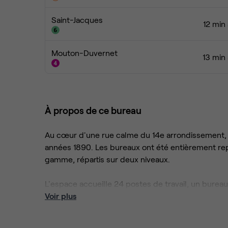
Saint-Jacques
12 min
Mouton-Duvernet
13 min
À propos de ce bureau
Au cœur d'une rue calme du 14e arrondissement, l
années 1890. Les bureaux ont été entièrement re
gamme, répartis sur deux niveaux.
L'espace accueille 24 postes de travail, un bureau
salle pour quatre à six personnes. L'ensemble est
Voir plus
climatisation couvre l'intégralité des surfaces.