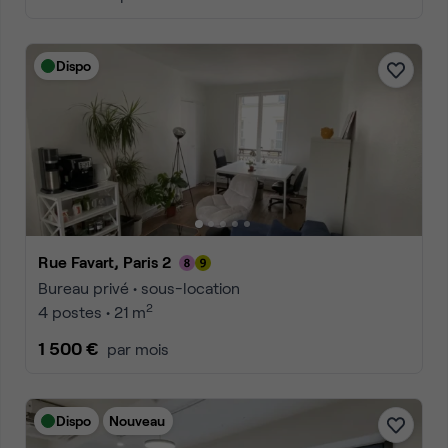
Dispo
Rue Favart, Paris 2
Bureau privé • sous-location
2
4 postes • 21 m
1 500 €
par mois
Dispo
Nouveau