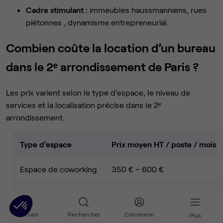
Cadre stimulant :
immeubles haussmanniens, rues
piétonnes , dynamisme entrepreneurial.
Combien coûte la location d’un bureau
dans le 2ᵉ arrondissement de Paris ?
Les prix varient selon le type d’espace, le niveau de
services et la localisation précise dans le 2ᵉ
arrondissement.
Type d’espace
Prix moyen HT / poste / mois
Espace de coworking
350 € – 600 €
Bureau privatif
600 € – 900 €
Accueil
Rechercher
Connexion
Plus
Bureau opéré (équipé)
700 € – 1 100 €