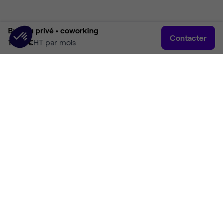
Bureau privé •
coworking
Contacter
1 138 €
HT par mois
Accueil
Rechercher
Connexion
Plus
Accueil
Coworking Le Bouscat