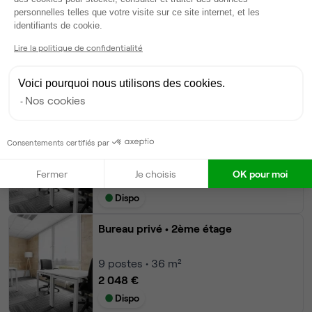
Autres bureaux de cet espace :
personnelles telles que votre visite sur ce site internet, et les
Axeptio consent
identifiants de cookie.
Bureau privé
• 1er étage
Lire la politique de confidentialité
15
postes • 60 m²
3 413 €
Voici pourquoi nous utilisons des cookies.
Dispo
Nos cookies
Bureau privé
• 1er étage
Consentements certifiés par
9
postes • 36 m²
Fermer
Je choisis
OK pour moi
2 048 €
Dispo
Bureau privé
• 2ème étage
9
postes • 36 m²
2 048 €
Dispo