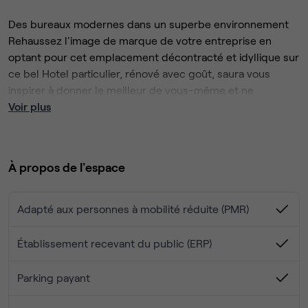
Des bureaux modernes dans un superbe environnement
Rehaussez l'image de marque de votre entreprise en
optant pour cet emplacement décontracté et idyllique sur
ce bel Hotel particulier, rénové avec goût, saura vous
inspirer à donner le meilleur de vous-même et ne
manquera pas d'impressionner vos clients.
Voir plus
Savourez le travail dans un cadre moderne au mobilier
haut de gamme et aux vues splendides sur les espaces
verts environnants.
À propos de l'espace
Regagnez aisément votre lieu de travail grâce à la
proximité du ring principal et à la gare de TGV voisine.
Enfin, sortez vous détendre avec vos invités dans l'un des
Adapté aux personnes à mobilité réduite (PMR)
restaurants et cafés populaires de ce quartier historique.
Établissement recevant du public (ERP)
Parking payant