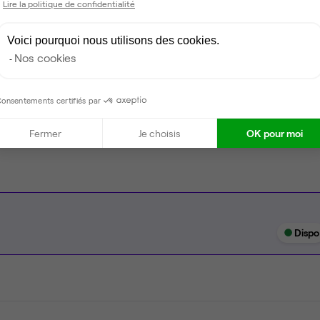
Lire la politique de confidentialité
Climatisation
Espace d'attente
Voici pourquoi nous utilisons des cookies.
Nos cookies
Espace détente
Ménage
onsentements certifiés par
Tables / chaises
Fermer
Je choisis
OK pour moi
Dispo