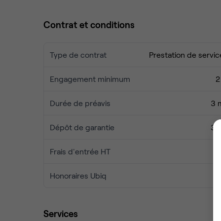
Contrat et conditions
Type de contrat
Prestation de servic
Engagement minimum
2
Durée de préavis
3 
Dépôt de garantie
3 
Frais d'entrée HT
Honoraires Ubiq
Services