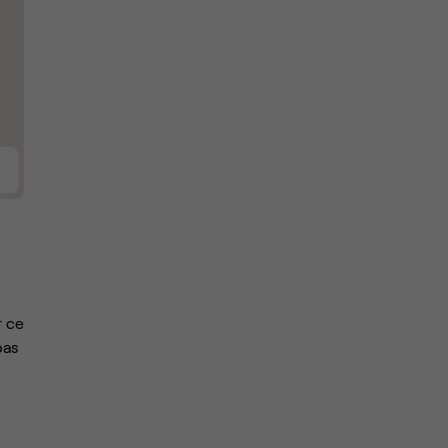
r ce
pas