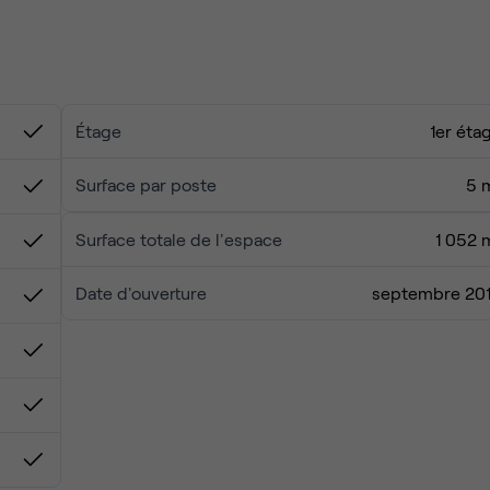
l'un des restaurants et cafés populaires de ce quartier historiq
Étage
1er éta
Surface par poste
5 
Surface totale de l'espace
1 052 
Date d'ouverture
septembre 20