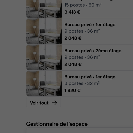
15
postes • 60 m²
3 413 €
Bureau privé
• 1er étage
9
postes • 36 m²
2 048 €
Bureau privé
• 2ème étage
9
postes • 36 m²
2 048 €
Bureau privé
• 1er étage
8
postes • 32 m²
1 820 €
Voir tout
Gestionnaire de l'espace