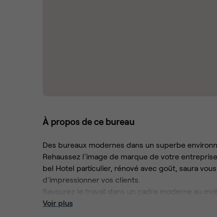
À propos de ce bureau
Des bureaux modernes dans un superbe environ
Rehaussez l'image de marque de votre entreprise
bel Hotel particulier, rénové avec goût, saura vo
d'impressionner vos clients.
Savourez le travail dans un cadre moderne au mo
verts environnants.
Voir plus
Regagnez aisément votre lieu de travail grâce à la 