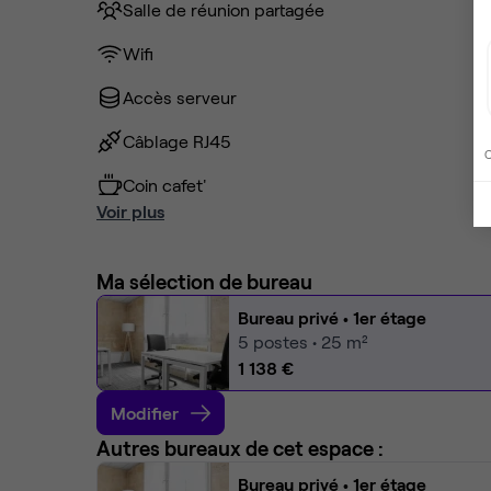
Salle de réunion partagée
Wifi
Accès serveur
Câblage RJ45
C
Coin cafet'
Voir plus
Ma sélection de bureau
Bureau privé
• 1er étage
5
postes • 25 m²
1 138 €
Modifier
Autres bureaux de cet espace :
Bureau privé
• 1er étage