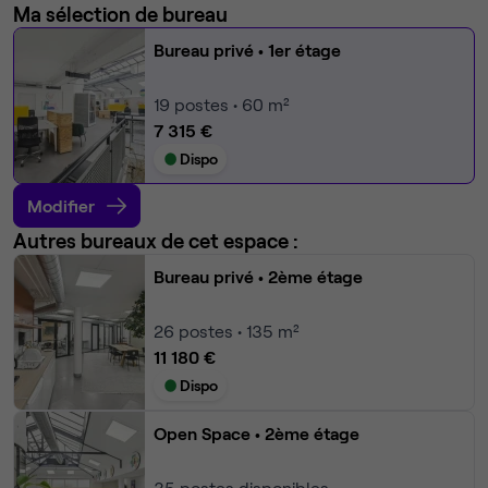
Ma sélection de bureau
Bureau privé
• 1er étage
19
postes • 60 m²
7 315 €
Dispo
Modifier
Autres bureaux de cet espace :
Bureau privé
• 2ème étage
26
postes • 135 m²
11 180 €
Dispo
Open Space
• 2ème étage
35
postes disponibles