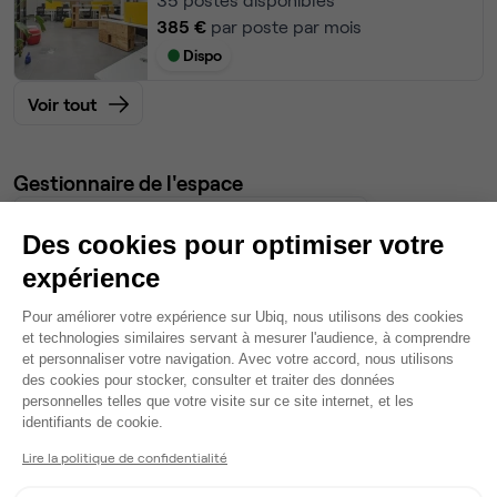
385 €
par poste par mois
Dispo
Voir tout
Gestionnaire de l'espace
Des cookies pour optimiser votre
Antoine
Partenaire depuis 2018
expérience
Répond dans la journée
Plateforme de Gestion du Consentem
Pour améliorer votre expérience sur Ubiq, nous utilisons des cookies
Taux de réponse : 50%
et technologies similaires servant à mesurer l'audience, à comprendre
Locataires trouvés sur Ubiq : 1
et personnaliser votre navigation. Avec votre accord, nous utilisons
des cookies pour stocker, consulter et traiter des données
personnelles telles que votre visite sur ce site internet, et les
Axeptio consent
identifiants de cookie.
Contacter
Lire la politique de confidentialité