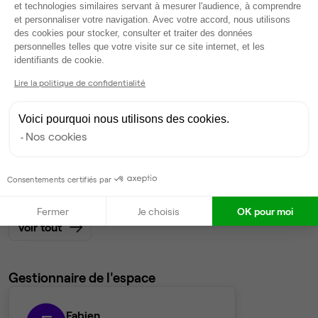
et technologies similaires servant à mesurer l'audience, à comprendre
et personnaliser votre navigation. Avec votre accord, nous utilisons
Bureau privé
• 3ème étage
des cookies pour stocker, consulter et traiter des données
personnelles telles que votre visite sur ce site internet, et les
Axeptio consent
19
postes • 76 m²
identifiants de cookie.
7 138 €
Lire la politique de confidentialité
Dispo
Voici pourquoi nous utilisons des cookies.
Bureau privé
• 3ème étage
Nos cookies
19
postes • 76 m²
7 138 €
Consentements certifiés par
Dispo
Fermer
Je choisis
OK pour moi
Voir tout
Gestionnaire de l'espace
Fabien