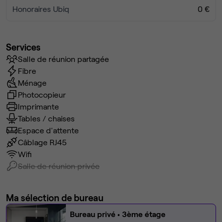
Honoraires Ubiq
0 €
Services
Salle de réunion partagée
Fibre
Ménage
Photocopieur
Imprimante
Tables / chaises
Espace d'attente
Câblage RJ45
Wifi
Salle de réunion privée
Ma sélection de bureau
Bureau privé
• 3ème étage