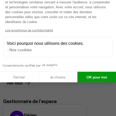
et technologies similaires servant à mesurer l'audience, à comprendre
et personnaliser votre navigation. Avec votre accord, nous utilisons
Bureau privé
• 3ème étage
des cookies pour stocker, consulter et traiter des données
personnelles telles que votre visite sur ce site internet, et les
Axeptio consent
19
postes • 76 m²
identifiants de cookie.
7 138 €
Lire la politique de confidentialité
Dispo
Voici pourquoi nous utilisons des cookies.
Bureau privé
• 3ème étage
Nos cookies
18
postes • 72 m²
6 763 €
Consentements certifiés par
Dispo
Fermer
Je choisis
OK pour moi
Voir tout
Gestionnaire de l'espace
Fabien