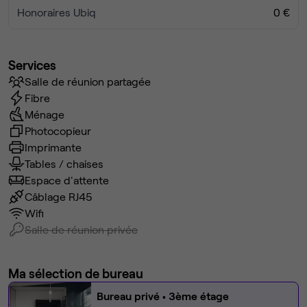
Honoraires Ubiq
0 €
Services
Salle de réunion partagée
Fibre
Ménage
Photocopieur
Imprimante
Tables / chaises
Espace d'attente
Câblage RJ45
Wifi
Salle de réunion privée
Ma sélection de bureau
Bureau privé
• 3ème étage