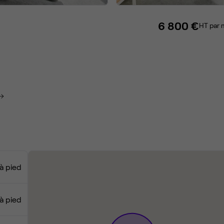
6 800 €
HT par 
à pied
à pied