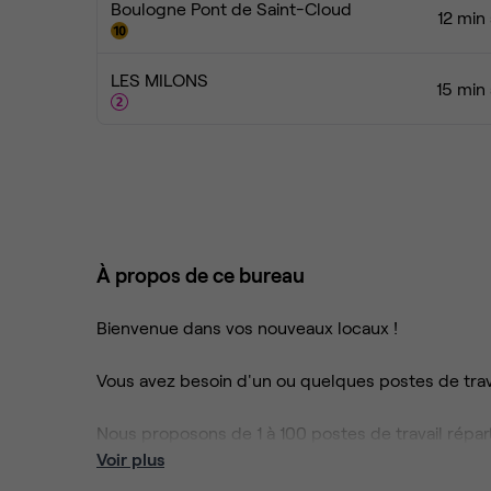
Boulogne Pont de Saint-Cloud
12 min
LES MILONS
15 min
À propos de ce bureau
Bienvenue dans vos nouveaux locaux !
Vous avez besoin d'un ou quelques postes de trava
Nous proposons de 1 à 100 postes de travail répar
aménagés avec salles de réunions partagées, des 
Voir plus
tout équipée et vue Seine. Les locaux sont en parfa