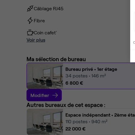
Câblage RJ45
Fibre
Coin cafet'
Voir plus
C
Ma sélection de bureau
Bureau privé
• 1er étage
34
postes • 146 m²
6 800 €
Modifier
Autres bureaux de cet espace :
Espace indépendant
• 2ème ét
110
postes • 940 m²
22 000 €