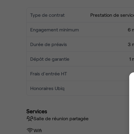
Type de contrat
Prestation de servic
Engagement minimum
6 
Durée de préavis
3 
Dépôt de garantie
1 
Frais d'entrée HT
Honoraires Ubiq
Services
Salle de réunion partagée
Wifi