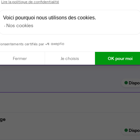
Lire la politique de confidentialité
Espace détente
Voici pourquoi nous utilisons des cookies.
Ménage
Nos cookies
Tables / chaises
onsentements certifiés par
Fermer
Je choisis
OK pour moi
Dispo
age
Dispo