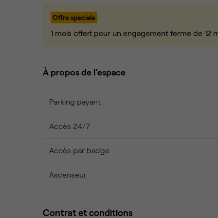
Offre spéciale
Les postes de travail sont actuellement en open-s
pouvons nous occuper du cloisonnement de bure
1 mois offert pour un engagement ferme de 12 
Plus d'informations et visite sur demande.
À propos de l'espace
A très vite,
Parking payant
Maxime
Accès 24/7
Accès par badge
Ascenseur
Contrat et conditions