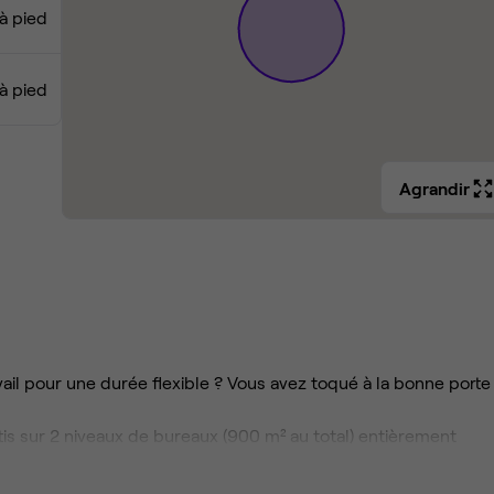
 à pied
 à pied
Agrandir
il pour une durée flexible ? Vous avez toqué à la bonne porte 
tis sur 2 niveaux de bureaux (900 m² au total) entièrement
espaces de réunion informels, un grand espace détente, cuis
it état et offrent une très belle lumière naturelle.