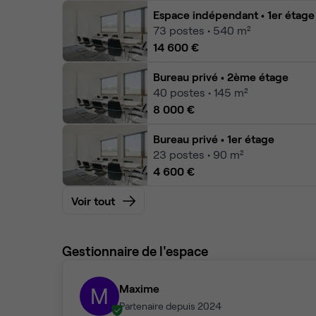
Espace indépendant
• 1er étage
73
postes • 540 m²
14 600 €
Bureau privé
• 2ème étage
40
postes • 145 m²
8 000 €
Bureau privé
• 1er étage
23
postes • 90 m²
4 600 €
Voir tout
Gestionnaire de l'espace
Maxime
M
Partenaire depuis 2024