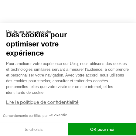
Continuer sans accepter
Des cookies pour
optimiser votre
expérience
Pour améliorer votre expérience sur Ubiq, nous utilisons des cookies
et technologies similaires servant à mesurer l'audience, à comprendre
et personnaliser votre navigation. Avec votre accord, nous utilisons
des cookies pour stocker, consulter et traiter des données
personnelles telles que votre visite sur ce site internet, et les
identifiants de cookie.
Lire la politique de confidentialité
Consentements certifiés par
Bureau privé •
sous-location
Contacter
800 €
HT par mois
Je choisis
OK pour moi
Accueil
Rechercher
Connexion
Plus