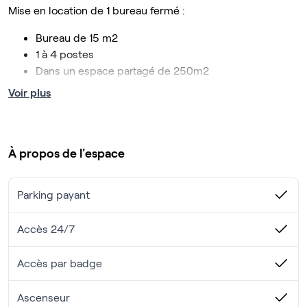
Mise en location de 1 bureau fermé :
Bureau de 15 m2
1 à 4 postes
Dans un espace partagé de 250m2
Plein centre ville, avec accès ascenseur
Voir plus
Accès à la salle de réunion illimité, selon disponibilité
Accès call box (x 2) pour passer des appels au calme
Wi-Fi câblé en Fibre Optique
À propos de l'espace
Accès cuisine équipée (micro-ondes, vaisselle, eau
filtrée par osmoseur)
Ménage compris (1x par semaine)
Parking payant
Pas de charges immobilières
Nos services complémentaires pour 30Euro(s)
Accès 24/7
HT/mois - Café (machine à grain)
Accès par badge
Ascenseur