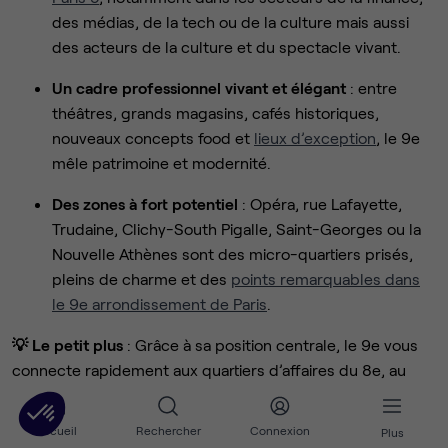
des médias, de la tech ou de la culture mais aussi
des acteurs de la culture et du spectacle vivant.
Un cadre professionnel vivant et élégant
: entre
théâtres, grands magasins, cafés historiques,
nouveaux concepts food et
lieux d’exception
, le 9e
mêle patrimoine et modernité.
Des zones à fort potentiel
: Opéra, rue Lafayette,
Trudaine, Clichy-South Pigalle, Saint-Georges ou la
Nouvelle Athènes sont des micro-quartiers prisés,
pleins de charme et des
points remarquables dans
le 9e arrondissement de Paris
.
💡 Le petit plus
: Grâce à sa position centrale, le 9e vous
connecte rapidement aux quartiers d’affaires du 8e, au
dynamisme du 2e (Sentier) et à la Gare du Nord. C’est l’un
des arrondissements les plus recherchés pour
louer des
Accueil
Rechercher
Connexion
Plus
bureaux à Paris
, alliant accessibilité et prestige.