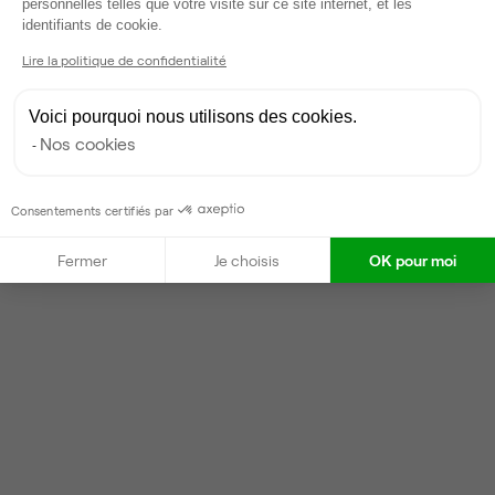
Répond en moins d'une heure
personnelles telles que votre visite sur ce site internet, et les
Axeptio consent
identifiants de cookie.
Taux de réponse : 40%
Locataires trouvés sur Ubiq : 87
Lire la politique de confidentialité
Voici pourquoi nous utilisons des cookies.
Contacter
Nos cookies
Consentements certifiés par
Fermer
Je choisis
OK pour moi