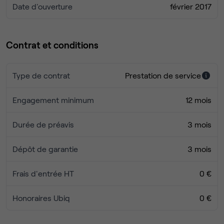
Date d'ouverture
Services Premium & Conciergerie :
Pour maximiser
février 2017
votre productivité, profitez de services sur-mesure :
secrétariat, conciergerie dédiée et options de
traiteur pour vos événements.
Contrat et conditions
Accessibilité imbattable
Type de contrat
Prestation de service
Engagement minimum
12 mois
Durée de préavis
3 mois
Dépôt de garantie
3 mois
Frais d'entrée HT
0 €
Honoraires Ubiq
0 €