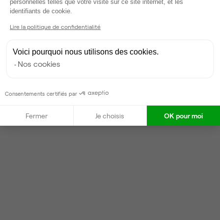
Répond en moins d'une heure
personnelles telles que votre visite sur ce site internet, et les
Axeptio consent
identifiants de cookie.
Taux de réponse : 40%
Locataires trouvés sur Ubiq : 87
Lire la politique de confidentialité
Voici pourquoi nous utilisons des cookies.
Contacter
Nos cookies
Consentements certifiés par
Fermer
Je choisis
OK pour moi