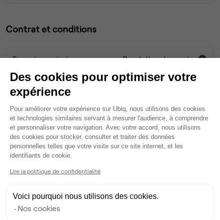
Contrat et conditions
Type de contrat
Prestation de service
Des cookies pour optimiser votre
Engagement minimum
3 mois
expérience
Plateforme de Gestion du Consentem
Durée de préavis
2 mois
Pour améliorer votre expérience sur Ubiq, nous utilisons des cookies
et technologies similaires servant à mesurer l'audience, à comprendre
et personnaliser votre navigation. Avec votre accord, nous utilisons
Dépôt de garantie
2 mois
des cookies pour stocker, consulter et traiter des données
personnelles telles que votre visite sur ce site internet, et les
Axeptio consent
Frais d'entrée HT
160 €
identifiants de cookie.
Lire la politique de confidentialité
Honoraires Ubiq
0 €
Voici pourquoi nous utilisons des cookies.
Nos cookies
Services