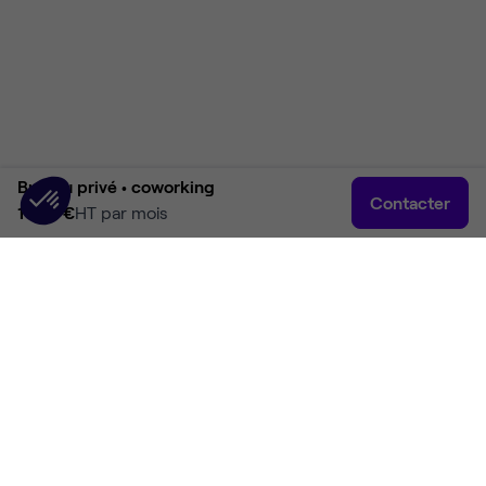
Bureau privé •
coworking
Contacter
1 357 €
HT par mois