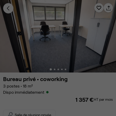
Bureau privé •
coworking
3
postes
•
18
m²
Dispo immédiatement
1 357 €
HT par mois
Salle de réunion privée