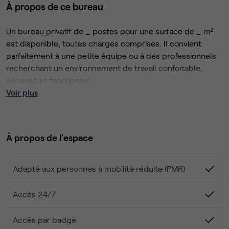
À propos de ce bureau
Un bureau privatif de _ postes pour une surface de _ m²
est disponible, toutes charges comprises. Il convient
parfaitement à une petite équipe ou à des professionnels
recherchant un environnement de travail confortable,
sécurisé et fonctionnel.
Voir plus
Le site bénéficie d’un emplacement stratégique,
facilement accessible, et a été conçu pour offrir un cadre
de travail efficace au quotidien. Les espaces sont
À propos de l'espace
accessibles 24h/24 et 7j/7 et proposent un
environnement moderne, adapté aux besoins des
entreprises, indépendants et structures en
Adapté aux personnes à mobilité réduite (PMR)
développement.
La tarification est établie par poste de travail et inclut
l’ensemble des services essentiels : accès permanent aux
Accès 24/7
locaux, réception et mise à disposition du courrier,
connexion Internet haut débit (Ethernet et Wi-Fi), bureau
Accès par badge
entièrement meublé, ainsi que toutes les charges