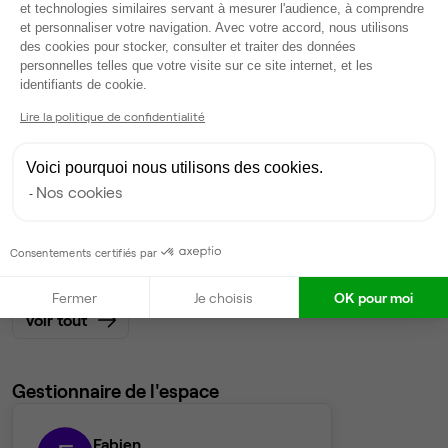
et technologies similaires servant à mesurer l'audience, à comprendre
et personnaliser votre navigation. Avec votre accord, nous utilisons
Bureau privé
• 3ème étage
des cookies pour stocker, consulter et traiter des données
personnelles telles que votre visite sur ce site internet, et les
Axeptio consent
19
postes • 76 m²
identifiants de cookie.
7 138 €
Lire la politique de confidentialité
Dispo
Voici pourquoi nous utilisons des cookies.
Bureau privé
• 3ème étage
Nos cookies
19
postes • 76 m²
7 138 €
Consentements certifiés par
Dispo
Fermer
Je choisis
OK pour moi
Voir tout
Gestionnaire de l'espace
Fabien