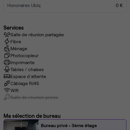
Honoraires Ubiq
0 €
Services
Salle de réunion partagée
Fibre
Ménage
Photocopieur
Imprimante
Tables / chaises
Espace d'attente
Câblage RJ45
Wifi
Salle de réunion privée
Ma sélection de bureau
Bureau privé
• 3ème étage