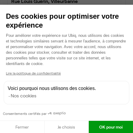
Rue Louis Guérin, Villeurbanne
Bureau privé • coworking
Des cookies pour optimiser votre
2
2 postes • 9 m
expérience
988 €
par mois
Plateforme de Gestion du Consentem
Pour améliorer votre expérience sur Ubiq, nous utilisons des cookies
et technologies similaires servant à mesurer l'audience, à comprendre
et personnaliser votre navigation. Avec votre accord, nous utilisons
Dispo
des cookies pour stocker, consulter et traiter des données
personnelles telles que votre visite sur ce site internet, et les
Axeptio consent
identifiants de cookie.
Lire la politique de confidentialité
Voici pourquoi nous utilisons des cookies.
Nos cookies
Rue Louis Guérin, Villeurbanne
Bureau privé • coworking
Consentements certifiés par
2
2 postes • 9 m
Fermer
Je choisis
OK pour moi
988 €
par mois