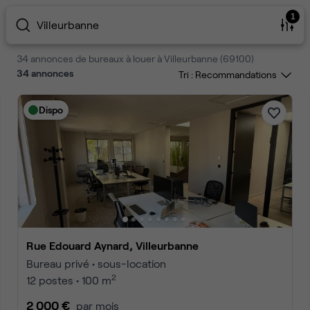
1
Villeurbanne
34 annonces de bureaux à louer à Villeurbanne (69100)
34
annonces
Tri :
Dispo
Rue Edouard Aynard, Villeurbanne
Bureau privé • sous-location
2
12 postes • 100 m
2 000 €
par mois