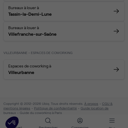
Bureaux à louer à
Tassin-la-Demi-Lune
Bureaux à louer à
Villefranche-sur-Saône
VILLEURBANNE - ESPACES DE COWORKING
Espaces de coworking à
Villeurbanne
Copyright © 2012-2026 Ubiq. Tous droits réservés.
À propos
CGU &
mentions légales
Politique de confidentialité
Guide location de
bureaux
Guide du coworking à Paris
Accueil
Rechercher
Connexion