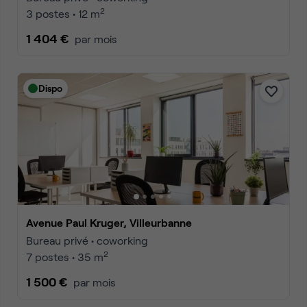
2
3 postes • 12 m
1 404 €
par mois
Dispo
Avenue Paul Kruger, Villeurbanne
Bureau privé • coworking
2
7 postes • 35 m
1 500 €
par mois