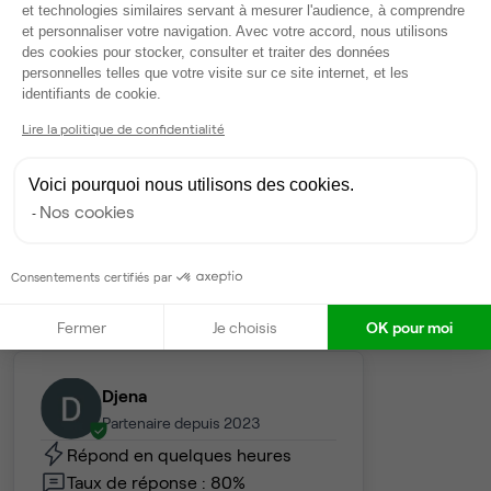
et technologies similaires servant à mesurer l'audience, à comprendre
et personnaliser votre navigation. Avec votre accord, nous utilisons
des cookies pour stocker, consulter et traiter des données
Services
personnelles telles que votre visite sur ce site internet, et les
Salle de réunion partagée
Axeptio consent
identifiants de cookie.
Fibre
Lire la politique de confidentialité
Climatisation
Domiciliation
Voici pourquoi nous utilisons des cookies.
Ménage
Nos cookies
Tables / chaises
Salle de réunion privée
Wifi
Consentements certifiés par
Fermer
Je choisis
OK pour moi
Gestionnaire de l'espace
Djena
Partenaire depuis 2023
Répond en quelques heures
Taux de réponse : 80%