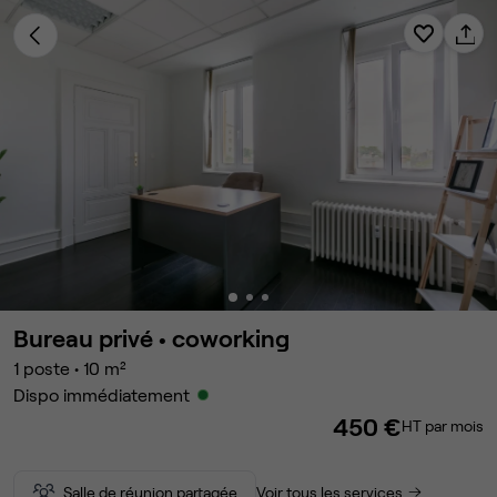
Bureau privé •
coworking
1
poste
•
10
m²
Dispo immédiatement
450 €
HT par mois
Salle de réunion partagée
Voir tous les services