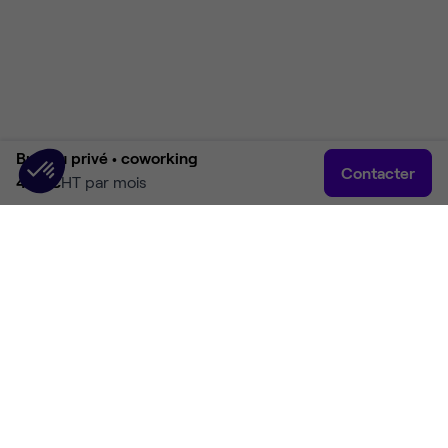
Bureau privé •
coworking
Contacter
450 €
HT par mois
Accueil
Rechercher
Connexion
Plus